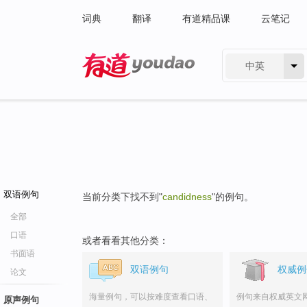
词典
翻译
有道精品课
云笔记
中英
有道 - 网易旗下搜索
双语例句
当前分类下找不到"
candidness
"的例句。
全部
口语
或者看看其他分类：
书面语
双语例句
权威例
论文
海量例句，可以按难度查看口语、
例句来自权威英文
原声例句