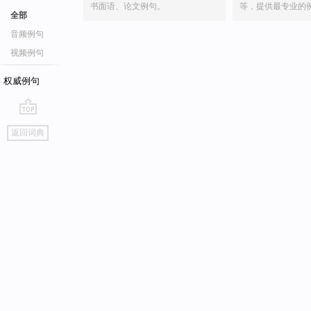
书面语、论文例句。
等，提供最专业的
全部
音频例句
视频例句
权威例句
go
返回词典
top