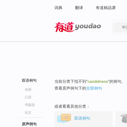
词典
翻译
有道精品课
中
有道 - 网易旗下搜索
双语例句
当前分类下找不到"
candidness
"的例句。
查看原声例句下的
全部例句
全部
口语
书面语
或者看看其他分类：
论文
双语例句
原声例句