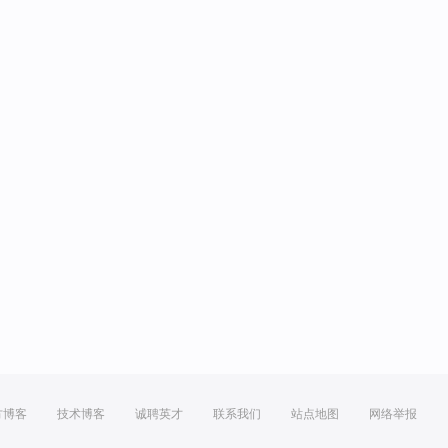
方博客
技术博客
诚聘英才
联系我们
站点地图
网络举报