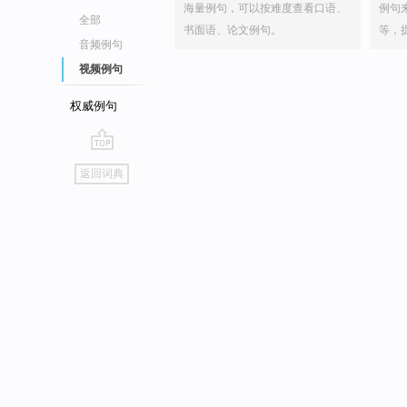
海量例句，可以按难度查看口语、
例句
全部
书面语、论文例句。
等，
音频例句
视频例句
权威例句
go
返回词典
top