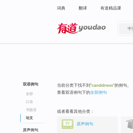
词典
翻译
有道精品课
中
有道 - 网易旗下搜索
双语例句
当前分类下找不到"
candidness
"的例句。
查看双语例句下的
全部例句
全部
口语
书面语
或者看看其他分类：
论文
原声例句
原声例句