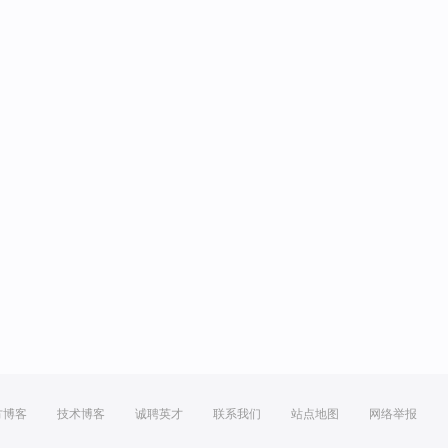
方博客
技术博客
诚聘英才
联系我们
站点地图
网络举报