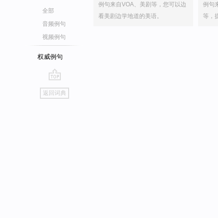
例句来自VOA、美剧等，您可以边
例句
全部
看美剧边学地道的美语。
等，
音频例句
视频例句
权威例句
go
返回词典
top