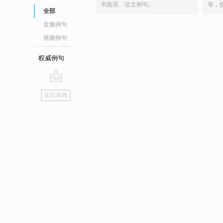
书面语、论文例句。
等，
全部
音频例句
视频例句
权威例句
go
返回词典
top