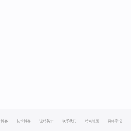
方博客
技术博客
诚聘英才
联系我们
站点地图
网络举报