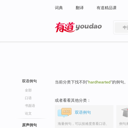
词典
翻译
有道精品课
中
有道 - 网易旗下搜索
双语例句
当前分类下找不到"
hardhearted
"的例句。
全部
口语
或者看看其他分类：
书面语
双语例句
论文
海量例句，可以按难度查看口语、
例句
原声例句