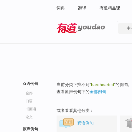
词典
翻译
有道精品课
中
有道 - 网易旗下搜索
双语例句
当前分类下找不到"
hardhearted
"的例句。
查看原声例句下的
全部例句
全部
口语
书面语
或者看看其他分类：
论文
双语例句
原声例句