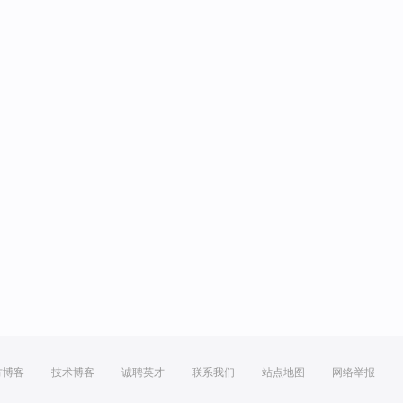
方博客
技术博客
诚聘英才
联系我们
站点地图
网络举报