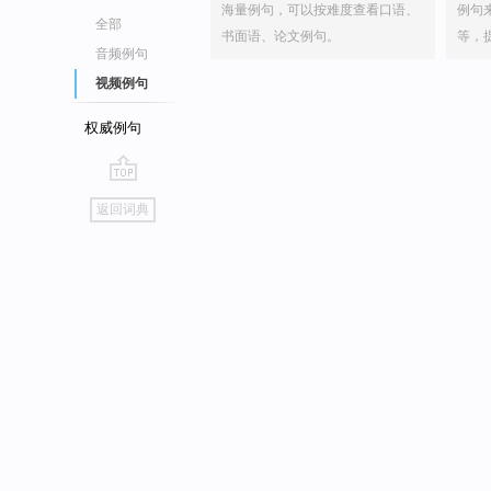
海量例句，可以按难度查看口语、
例句
全部
书面语、论文例句。
等，
音频例句
视频例句
权威例句
go
返回词典
top