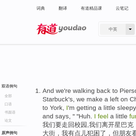
词典
翻译
有道精品课
云笔记
中英
有道 - 网易旗下搜索
双语例句
And we're walking back to Piers
全部
Starbuck's, we make a left on C
口语
to York,
I
'm getting a little sleep
书面语
and says, " "Huh.
I
feel
a little
fu
论文
我们要走回校园,我们离开星巴克
大街，我有点儿犯困了，但朋友看
原声例句