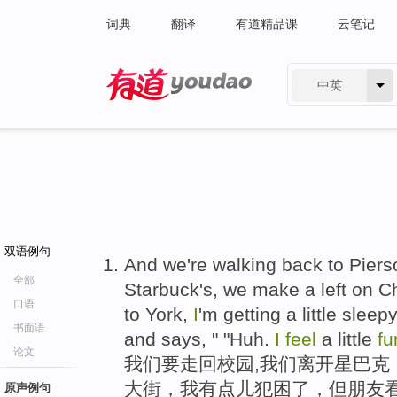
词典
翻译
有道精品课
云笔记
中英
有道 - 网易旗下搜索
双语例句
And we're walking back to Piers
全部
Starbuck's, we make a left on C
口语
to York,
I
'm getting a little sleep
书面语
and says, " "Huh.
I
feel
a little
fu
论文
我们要走回校园,我们离开星巴克
大街，我有点儿犯困了，但朋友看
原声例句