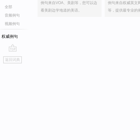
例句来自VOA、美剧等，您可以边
例句来自权威英文
全部
看美剧边学地道的美语。
等，提供最专业的
音频例句
视频例句
权威例句
go
返回词典
top