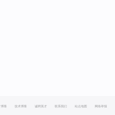
方博客
技术博客
诚聘英才
联系我们
站点地图
网络举报