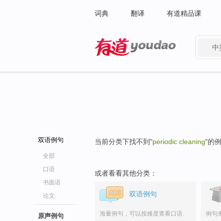
词典
翻译
有道精品课
中
有道 - 网易旗下搜索
双语例句
当前分类下找不到"
periodic cleaning
"的
全部
口语
或者看看其他分类：
书面语
双语例句
论文
海量例句，可以按难度查看口语、
例句
原声例句