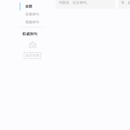
书面语、论文例句。
等，
全部
音频例句
视频例句
权威例句
go
返回词典
top