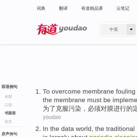
词典
翻译
有道精品课
云笔记
中英
有道 - 网易旗下搜索
双语例句
To
overcome
membrane
foulin
全部
the
membrane
must be
impleme
口语
为了
克服
污染
，
必须
对
膜
进行
的
书面语
youdao
论文
In
the
data
world
,
the
traditional
原声例句