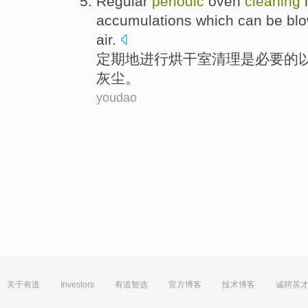
Regular
periodic
oven
cleaning
accumulations
which can be
bl
air
.
定期
地进行
烘干室
清理
是
必要的
灰尘
。
youdao
关于有道
Investors
有道智选
官方博客
技术博客
诚聘英