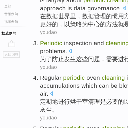
is
largely
about
periodic
cleanin
全部
approach
is
data
governance
.
音频例句
在
数据
世界里
，数据
管理
的
惯用
视频例句
更好
的，以
策略
为中心的方法
就
youdao
权威例句
Periodic
inspection
and
cleanin
problems
.
go
返回词典
top
为了
防止发生
这些
问题
，
需要
进
youdao
Regular
periodic
oven
cleaning
accumulations
which can be
bl
air
.
定期
地进行
烘干室
清理
是
必要的
灰尘
。
youdao