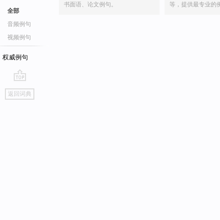
书面语、论文例句。
等，提供最专业的
全部
音频例句
视频例句
权威例句
go
返回词典
top