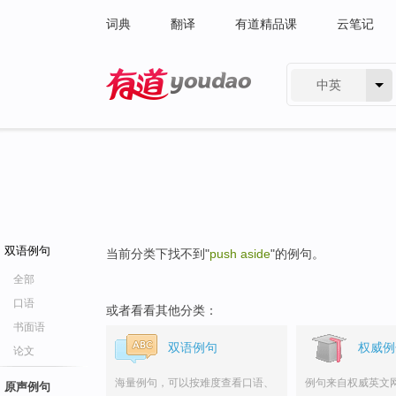
词典
翻译
有道精品课
云笔记
中英
有道 - 网易旗下搜索
双语例句
当前分类下找不到"
push aside
"的例句。
全部
口语
或者看看其他分类：
书面语
双语例句
权威例
论文
海量例句，可以按难度查看口语、
例句来自权威英文
原声例句