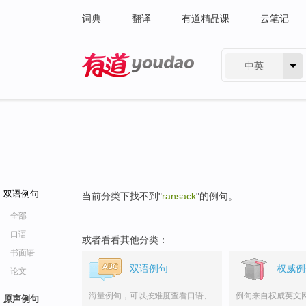
词典
翻译
有道精品课
云笔记
中英
有道 - 网易旗下搜索
双语例句
当前分类下找不到"
ransack
"的例句。
全部
口语
或者看看其他分类：
书面语
双语例句
权威例
论文
海量例句，可以按难度查看口语、
例句来自权威英文
原声例句