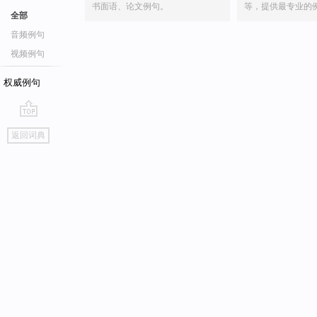
书面语、论文例句。
等，提供最专业的
全部
音频例句
视频例句
权威例句
go
返回词典
top