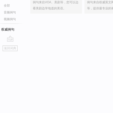
例句来自VOA、美剧等，您可以边
例句来自权威英文
全部
看美剧边学地道的美语。
等，提供最专业的
音频例句
视频例句
权威例句
go
返回词典
top