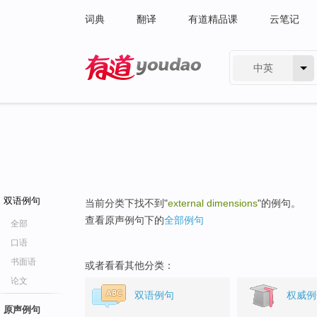
词典
翻译
有道精品课
云笔记
中英
有道 - 网易旗下搜索
双语例句
当前分类下找不到"
external dimensions
"的例句。
查看原声例句下的
全部例句
全部
口语
书面语
或者看看其他分类：
论文
双语例句
权威例
原声例句