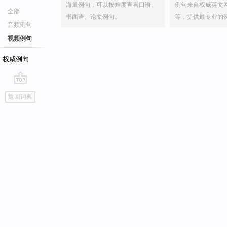
海量例句，可以按难度查看口语、
例句来自权威英文
全部
书面语、论文例句。
等，提供最专业的
音频例句
视频例句
权威例句
go
返回词典
top