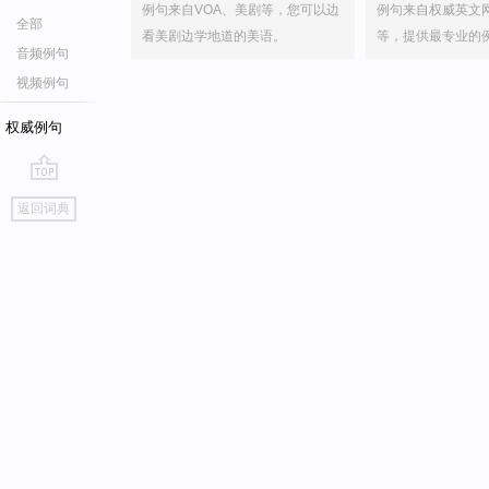
例句来自VOA、美剧等，您可以边
例句来自权威英文
全部
看美剧边学地道的美语。
等，提供最专业的
音频例句
视频例句
权威例句
go
返回词典
top