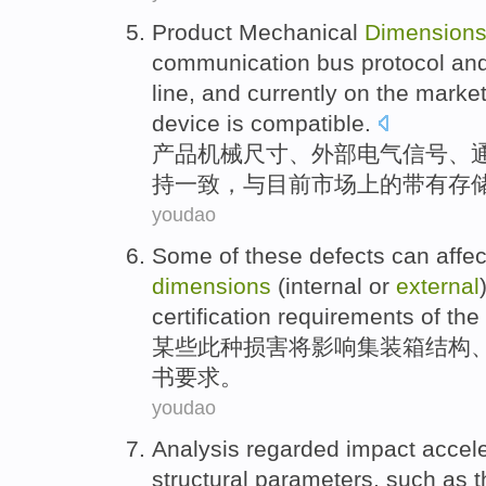
Product
Mechanical
Dimension
communication
bus
protocol
an
line
, and
currently
on
the
marke
device
is compatible
.
产品
机械
尺寸
、
外部
电气
信号
、
持
一致
，与
目前
市场
上
的
带有
存
youdao
Some
of these defects can
affec
dimensions
(
internal
or
external
certification
requirements
of the
某些
此种损害将
影响
集装箱
结构
书
要求
。
youdao
Analysis
regarded
impact
accele
structural
parameters
,
such as
t