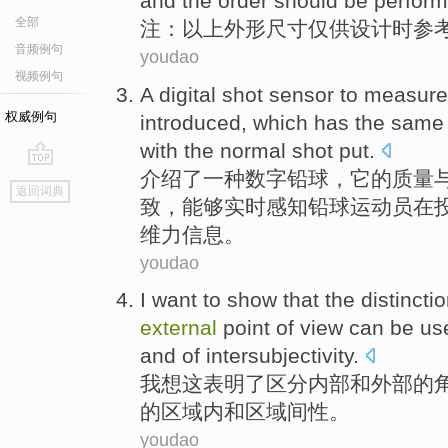
and
the order
should be
perfor
全部
注
：
以上
外形
尺寸
仅
供
设计时参
音频例句
youdao
视频例句
A
digital
shot
sensor to measur
权威例句
introduced
,
which
has the
same
with
the
normal
shot
put.
介绍了
一种
数字
铅球
，
它
的
质量
go
返回词典
top
致
，能够实时感知
铅球
运动员
在
维
力
信息。
youdao
I
want to
show that
the
distincti
external
point
of view
can be
us
and of intersubjectivity.
我
想
这
表明
了
区分
内部
和
外部
的
的区域内和区域间性。
youdao