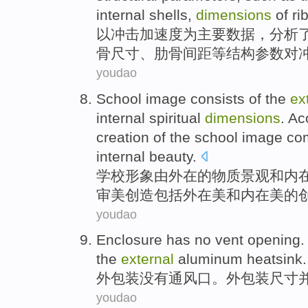
internal
shells
,
dimensions
of
ri
以
冲击
加速度
为
主要
数据
，
分析
骨
尺寸
、肋骨
间距
等
结构
参数
对
youdao
School
image
consists
of
the
ex
internal
spiritual
dimensions
. Ac
creation
of the school image
co
internal
beauty
.
学校
形象
由
外在
的
物质
景观
和
内
审美
创造
包括
外在
美
和内在美的
youdao
Enclosure
has no
vent opening
.
the
external
aluminum
heatsink
.
外包装
没有
通风口
。外包装
尺寸
youdao