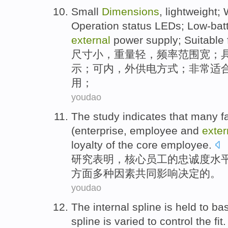
Small
Dimensions
,
lightweight
;
Operation
status
LEDs;
Low-bat
external
power supply
;
Suitable 
尺寸
小
，
重量轻
，
频率
范围
宽
；
示；可
内
，
外
供电
方式；非常
适
用；
youdao
The study
indicates that
many
f
(
enterprise
,
employee
and
exter
loyalty
of
the
core
employee.
研究
表明
，
核心
员工
的
忠诚度
水
方面
多种
因素
共同
影响
决定
的
。
youdao
The internal
spline
is
held to ba
spline is
varied
to control
the
fit
.