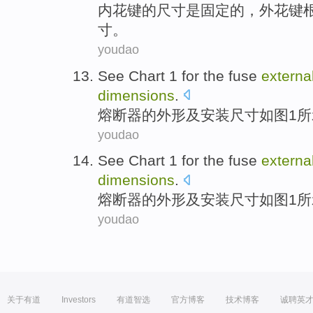
内
花键
的
尺寸
是
固定的，
外
花键
寸。
youdao
See Chart
1
for the
fuse
externa
dimensions
.
熔断器
的
外形
及
安装
尺寸
如图
1
所
youdao
See Chart
1
for the
fuse
externa
dimensions
.
熔断器
的
外形
及
安装
尺寸
如图
1
所
youdao
关于有道
Investors
有道智选
官方博客
技术博客
诚聘英