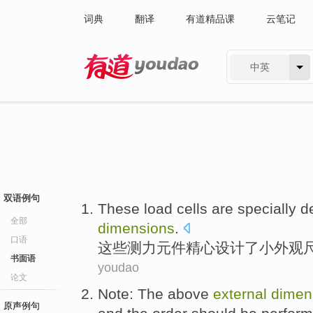
词典
翻译
有道精品课
云笔记
中英
有道 - 网易旗下搜索
双语例句
These
load
cells
are specially
d
全部
dimensions
.
口语
这些
测力
元件
精心
设计
了
小
外观
书面语
youdao
论文
Note
:
The above
external
dimen
原声例句