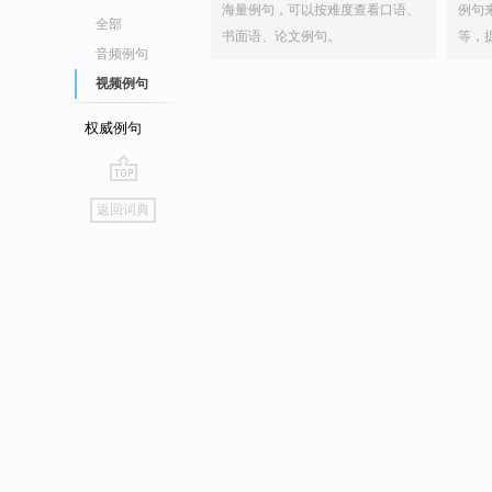
海量例句，可以按难度查看口语、
例句
全部
书面语、论文例句。
等，
音频例句
视频例句
权威例句
go
返回词典
top