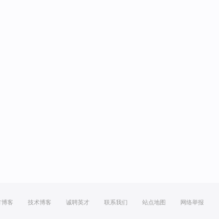
方博客
技术博客
诚聘英才
联系我们
站点地图
网络举报