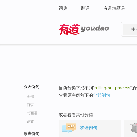
词典
翻译
有道精品课
中
有道 - 网易旗下搜索
双语例句
当前分类下找不到"
rolling-out process
"
查看原声例句下的
全部例句
全部
口语
书面语
或者看看其他分类：
论文
双语例句
原声例句