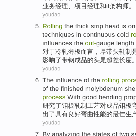
业务
经理
、
项目
经理
和
it
架构师
。
youdao
Rolling
the
thick
strip
head
is
on
techniques
in continuous cold
ro
influences
the
out
-
gauge
length
对于
冷轧
薄板而言，
厚
带头
轧制
影响
了
带钢
成品
的
头
尾超差
长度
youdao
The
influence
of the
rolling
proc
of
the
finished
molybdenum
she
process
With
good
bending prop
研究
了
钼
板
轧制
工艺
对
成品
钼板
出
了
具有
良好
弯曲性能
的
最佳
生
youdao
By
analyzing
the
states
of
two
s