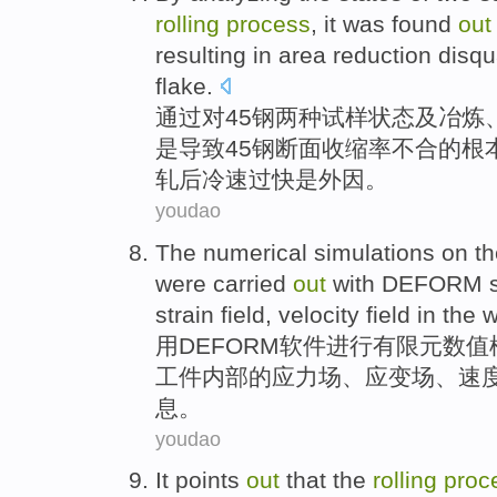
rolling
process
, it
was
found
out
resulting in
area
reduction disqua
flake.
通过
对
45
钢
两种
试样
状态
及
冶炼
是
导致
45钢断面
收缩率
不合
的
根
轧后冷速过快是外因。
youdao
The
numerical
simulations
on t
were carried
out
with
DEFORM
strain
field
,
velocity
field
in the
w
用
DEFORM
软件
进行
有限元数值
工件
内部的
应力场
、
应变
场
、
速
息。
youdao
It points
out
that the
rolling
proc