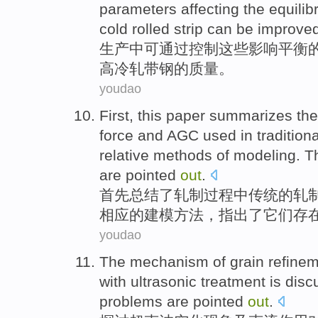
parameters
affecting
the
equilib
cold rolled strip
can
be
improve
生产中
可
通过
控制
这些
影响
平衡
高
冷轧
带钢
的
质量
。
youdao
First,
this paper summarizes
th
force
and
AGC used
in
traditiona
relative
methods
of
modeling
. T
are
pointed
out
.
首先
总结
了
轧制
过程
中
传统
的
轧
相应
的
建模
方法
，指出了它们
存
youdao
The
mechanism
of
grain refine
with
ultrasonic
treatment is
disc
problems
are pointed
out
.