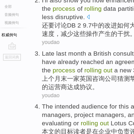
I'll also
show
you how
enhance
全部
the
process
of
rolling
data
partit
音频例句
less
disruptive
.
视频例句
还要
讨论
DB 2
9.7中的
改进
如何
速度，
减少
这些
操作产生的
干扰
权威例句
youdao
Late
last month
a British
consult
go
返回词典
top
have already
reached
an
agree
the
process
of
rolling
out
a new
上个月
末
一家
英国
咨询
公司
猜测
的
运营商
达成
协议
。
youdao
The
intended
audience
for this 
managers
,
project
managers,
a
evaluating
or
rolling
out
Lotus
C
本文的
目标
读者
是
在
企业
中
负责