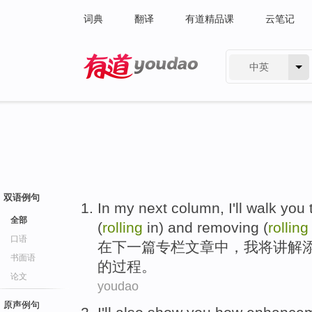
词典
翻译
有道精品课
云笔记
中英
有道 - 网易旗下搜索
双语例句
In my next
column
,
I
'll
walk you 
全部
(
rolling
in)
and
removing
(
rolling
口语
在下
一
篇专栏文章中
，
我
将
讲解
书面语
的
过程
。
论文
youdao
原声例句