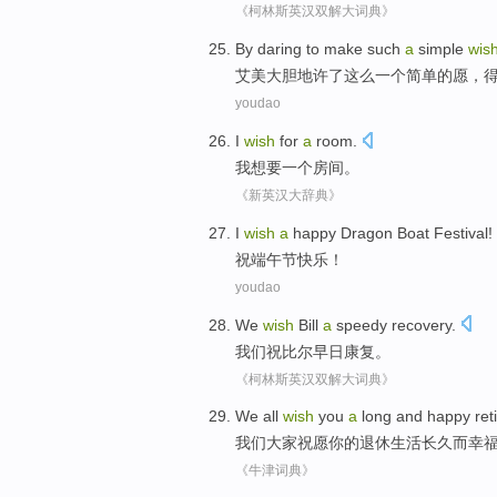
《柯林斯英汉双解大词典》
By
daring
to
make
such
a
simple
wis
艾美
大胆
地
许
了
这么
一个
简单
的
愿
，
youdao
I
wish
for
a
room
.
我
想
要
一个
房间
。
《新英汉大辞典》
I
wish
a
happy
Dragon
Boat Festival!
祝
端午节
快乐
！
youdao
We
wish
Bill
a
speedy
recovery
.
我们
祝
比尔
早日
康复
。
《柯林斯英汉双解大词典》
We
all
wish
you
a
long
and
happy
ret
我们
大家
祝愿
你
的
退休生活
长久
而
幸
《牛津词典》