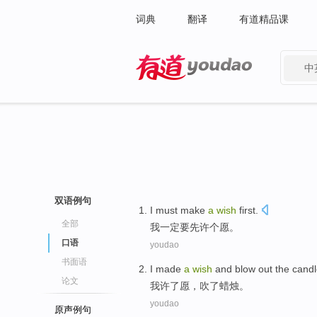
词典
翻译
有道精品课
中
有道 - 网易旗下搜索
双语例句
I
must
make
a
wish
first
.
全部
我
一定要
先
许
个
愿
。
口语
youdao
书面语
I
made
a
wish
and
blow out
the
candl
论文
我
许了
愿
，
吹
了
蜡烛
。
youdao
原声例句