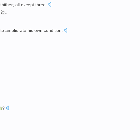
thither
;
all except
three
.
那边
。
to
ameliorate
his own
condition
.
h
?