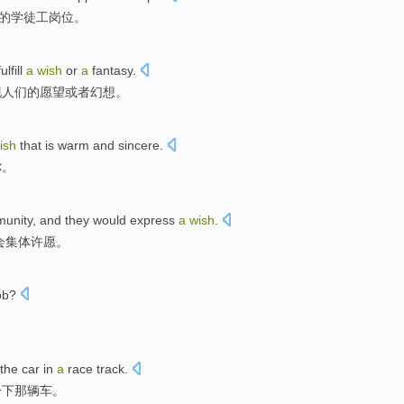
的
学徒工岗位
。
ulfill
a
wish
or
a
fantasy
.
现
人们
的
愿望
或者幻想。
ish
that is
warm and sincere
.
你
。
unity
, and
they
would express
a
wish
.
会集体许愿。
ob
?
the
car
in
a
race track
.
一下
那
辆车
。