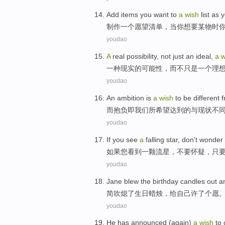
Add
items
you
want to
a
wish
list
as
y
制作
一个
愿望
清单
，
当
你
想
要
某
物
时
youdao
A
real
possibility
,
not
just
an
ideal
,
a
w
一
种
现实
的
可能性
，
而不
只是
一个
理
youdao
An ambition is
a
wish
to
be
different 
而
抱负
即
我们
所
希望
达到的与现状
不
youdao
If
you
see
a
falling star
,
don't
wonder
如果
您
看到
一
颗
流星
，
不要
怀疑
，
只
youdao
Jane
blew
the
birthday
candles
out a
简
吹熄
了
生日
蜡烛
，
给
自己
许
了个
愿
youdao
He
has announced
(
again
)
a
wish
to