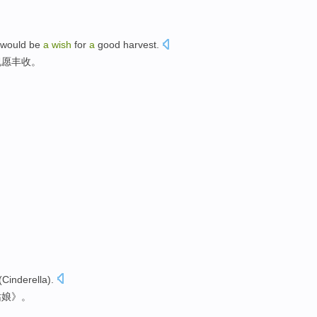
d would be
a
wish
for
a
good harvest
.
祝愿
丰收。
(
Cinderella
).
姑娘
》。