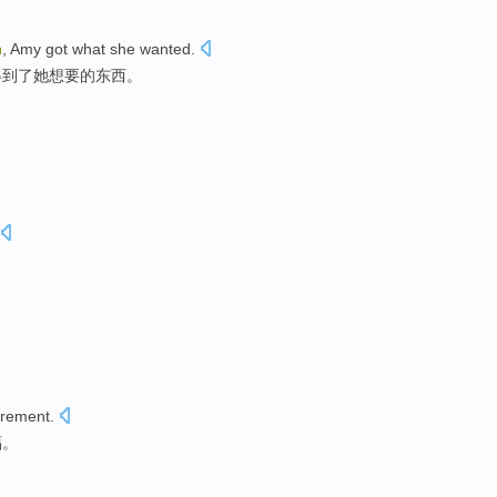
h
,
Amy
got
what
she
wanted
.
得到
了
她
想要
的
东西
。
irement
.
福
。