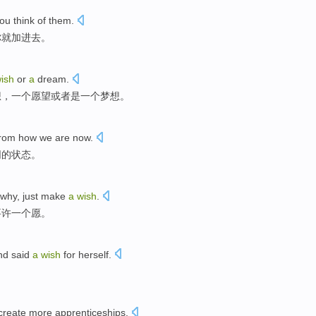
ou
think
of them.
你就
加进去
。
ish
or
a
dream
.
想
，一个
愿望
或者
是一个
梦想
。
from
how
we
are
now
.
同
的
状态
。
 why
,
just
make
a
wish
.
要
许
一个
愿
。
nd said
a
wish
for
herself
.
。
create
more
apprenticeships
.