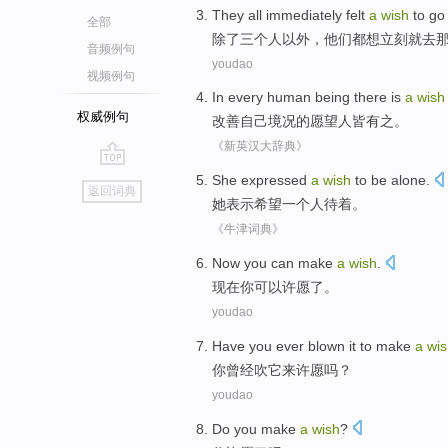
They
all
immediately felt
a
wish
to go
全部
除了
三个
人以外，
他们
都
想
立刻
就
去
音频例句
youdao
视频例句
In every
human
being
there is
a
wish
权威例句
改善
自己
境况
的
愿望
人
皆
有
之。
《新英汉大辞典》
go
She
expressed
a
wish
to
be alone
.
返回词典
top
她
表示
希望
一个
人
待着。
《牛津词典》
Now
you
can
make
a
wish
.
现在
你
可以
许愿
了。
youdao
Have
you
ever
blown
it
to
make
a
wis
你
曾经
吹
它
来
许愿
吗？
youdao
Do
you
make
a
wish
?