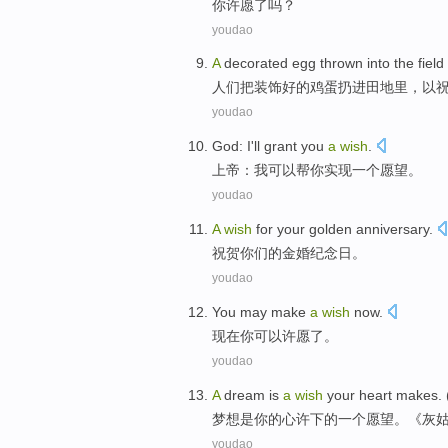
你
许愿
了吗？
youdao
A
decorated
egg
thrown
into the
fiel
人们
把
装饰好的
鸡蛋
扔
进
田地
里，以
youdao
God
:
I
'll
grant
you
a
wish
.
上帝
：
我
可以
帮
你
实现
一个
愿望
。
youdao
A
wish
for
your
golden
anniversary
.
祝贺
你们
的
金婚
纪念日
。
youdao
You
may
make
a
wish
now
.
现在
你
可以
许愿
了。
youdao
A
dream
is
a
wish
your heart
makes
. 
梦想
是
你的心
许下
的
一个
愿望
。《
灰
youdao