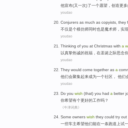
他
宣布
(
又
一
次)了一个
愿望
，
创造
更多
youdao
Conjurers as much
as copyists
,
they f
不仅是个模仿师
同时
也是魔术师，实
youdao
Thinking
of
you
at
Christmas
with
a
w
以
真挚
热诚
的
祝福
，
在
圣诞
之际
思念
youdao
They
would
come together
as
a
comm
他们
会
聚集
起来
成为
一个
社区
， 他们
youdao
Do
you
wish
(that) you
had
a
better
j
你
希望
有
个
更好
的
工作
吗？
《牛津词典》
Some
owners
wish
they
could
try
out
一些
车主
希望
他们
能
在
一
条跑道上
试