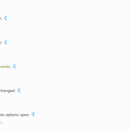
n
.
n
.
vents
.
changed
.
。
his
options open
.
项。