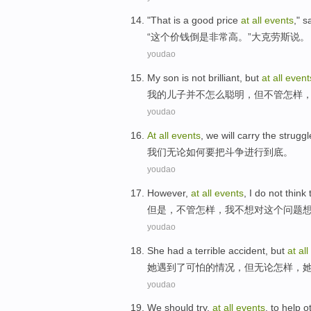
"
That
is a good
price
at
all
events
,"
s
“
这个
价钱
倒是非常高。”
大
克劳斯
说
。
youdao
My
son
is not
brilliant
,
but
at
all
event
我
的
儿子
并不
怎么聪明
，
但
不管
怎样
youdao
At
all
events
,
we
will
carry the
struggl
我们
无论
如何
要
把
斗争
进行
到底
。
youdao
However
,
at
all
events
,
I
do not
think
但是
，
不管
怎样，
我
不想
对
这个
问题
youdao
She
had
a
terrible accident
,
but
at
all
她
遇到
了
可怕
的情况，
但
无论
怎样，
youdao
We
should try
,
at
all
events
, to
help
o