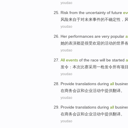
youdao
Risk
from
the
uncertainty
of
future
ev
风险
来自于
对
未来
事件
的
不
确定性
，
youdao
Her
performances
are
very
popular
a
她
的
表演
都是
很
受欢迎
的
活动
的
世界
youdao
All
events
of
the race
will be started
a
发令：
本次
比赛采用一枪发令
所有
项
youdao
Provide
translations
during
all
busine
在
商务
会议
和
企业
活动
中
提供
翻译
。
youdao
Provide
translations
during
all
busine
在
商务
会议
和
企业
活动
中
提供
翻译
。
youdao