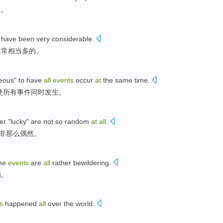
人
。
 have
been
very
considerable
.
非常
相当多
的。
eous
"
to
have
all
events
occur
at
the same time
.
使
所有
事件
同时
发生
。
er
"
lucky
"
are not
so
random
at
all
.
非
那么
偶然
。
he
events
are
all
rather bewildering
.
的。
s
happened
all
over the
world
.