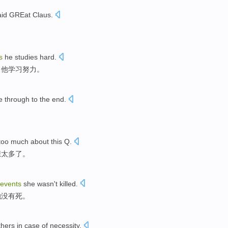
aid
GREat
Claus
.
s
he
studies
hard
.
，
他
学习
努力。
e through
to
the end
.
too much
about
this
Q
.
想
太多
了。
events
she
wasn't
killed.
她没有死。
thers
in
case
of
necessity
.