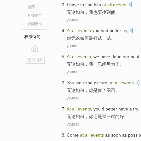
I
have to
find
him
at
all
events
.
全部
无论
如何，
我
也
要
找到
他
。
音频例句
youdao
视频例句
At
all
events
you
had better
try
.
权威例句
你
无论
如何
最好
试一试
。
youdao
go
At
all
events
,
we
have
done our best
.
返回词典
top
无论
如何，
我们
已经
尽力了。
youdao
You
stole
the
picture
,
at
all
events
.
无论
如何，
你
是
偷
了
图画
。
youdao
At
all
events
,
you
'd
better
have
a
try
.
无论
如何，
你
还是
试
一
试
的好
。
youdao
Come
at
all
events
as soon as possib