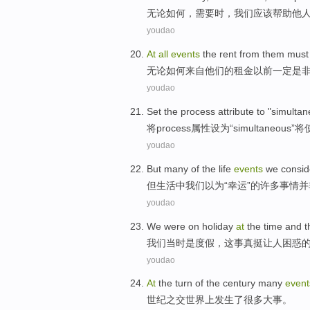
无论如何
，
需要
时，
我们
应该
帮助
他
youdao
At
all
events
the
rent
from
them
must
无论
如何
来自
他们
的
租金以前
一定
是
youdao
Set
the
process
attribute
to
"
simultan
将
process
属性设
为
“
simultaneous
”
将
youdao
But
many
of the
life
events
we
consid
但
生活
中
我们
以为
“
幸运
”
的
许多
事情
并
youdao
We
were
on holiday
at
the time and
t
我们
当时是
度假
，
这
事
真
挺
让人困惑
youdao
At
the turn of the
century
many
event
世纪之交
世界上
发生了
很多
大事
。