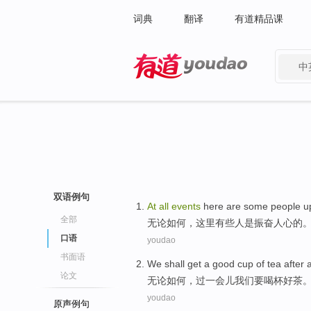
词典
翻译
有道精品课
中
有道 - 网易旗下搜索
双语例句
At
all
events
here
are some
people
u
全部
无论
如何，
这里
有些
人
是振奋人心的
口语
youdao
书面语
We
shall
get a
good
cup
of
tea
after a
论文
无论
如何，过
一会儿
我们
要
喝杯
好
茶
youdao
原声例句