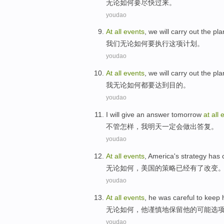
无论
如何
要尽快
过来
。
youdao
At
all
events
,
we
will
carry out
the pla
我们
无论
如何
要
执行
这项
计划。
youdao
At
all
events
,
we will
carry out
the pla
我
无论
如何都要
达到
目的。
youdao
I
will
give
an
answer
tomorrow
at
all
e
不管怎样，
我
明天
一定会
做出
答复
。
youdao
At
all
events
,
America
's
strategy
has
无论
如何，
美国
的
策略
已经有
了改变
youdao
At
all
events
,
he
was careful
to
keep
无论
如何，
他
谨慎
地
保留
他的可能选
youdao