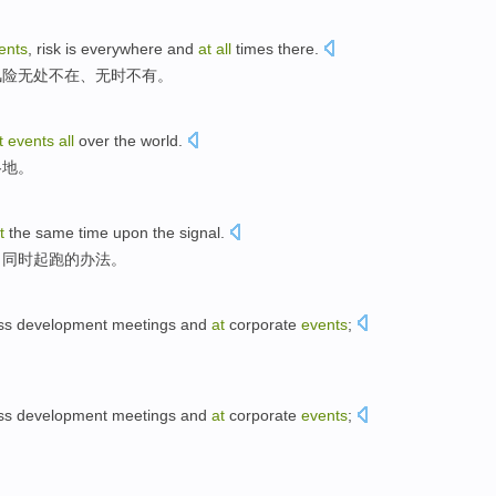
ents
, risk
is everywhere
and
at
all
times
there
.
风险
无处
不在、无时不
有
。
t
events
all
over
the
world
.
各地
。
t
the same time
upon
the signal.
目
同时
起跑
的
办法。
ss development
meetings
and
at
corporate
events
;
ss development
meetings
and
at
corporate
events
;