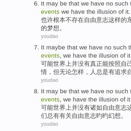
It
may be
that
we
have
no
such
events
we
have
the illusion
of
it.
也许
根本不存在
自由
意志
这样
的
的
梦想
。
youdao
It maybe
that we
have no
such t
events
, we
have
the
illusion
of
it
可能
世界上并
没有
真正
能
按照
自
情，
但
无论怎样
，人总是
有
追求
youdao
It may be that
we
have no
such
events
,
we
have
the illusion of it
可能
世界上并
没有
诸如
自由
意志
们
总
有
有关自由意志
旳
旳幻想。
youdao