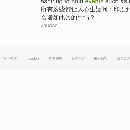
aspiring to
hold
events
such as
所有
这些
都让人心生
疑问
：
印度
会
诸如
此类
的
事情
？
youdao
关于有道
Investors
有道智选
官方博客
技术博客
诚聘英