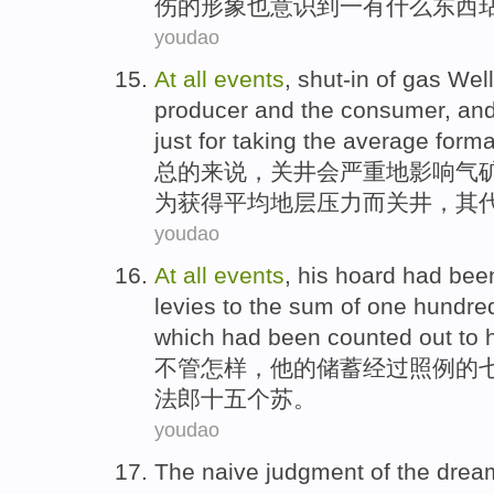
伤
的
形象
也
意识到一
有
什么东西
youdao
At
all
events
,
shut-in
of
gas
Wel
producer
and
the
consumer,
an
just
for
taking
the average
forma
总的来说
，
关
井
会
严重地
影响
气
为
获得
平均
地层
压力
而
关
井
，
其
youdao
At
all
events
,
his
hoard had be
levies
to
the
sum
of
one hundre
which had
been
counted out to h
不管怎样，
他
的
储蓄
经过
照例
的
法郎
十五
个苏
。
youdao
The
naive
judgment
of the
drea