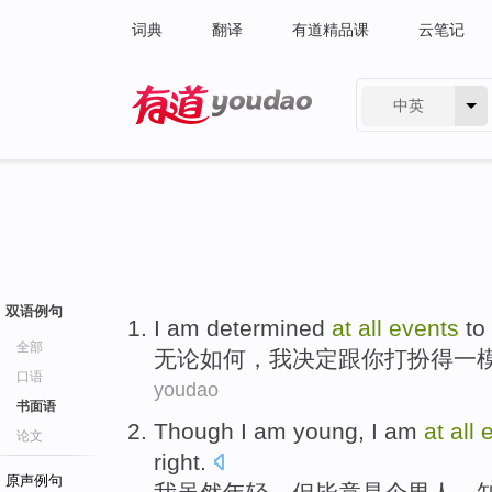
词典
翻译
有道精品课
云笔记
中英
有道 - 网易旗下搜索
双语例句
I am
determined
at
all
events
to
全部
无论
如何，
我
决定
跟
你打扮
得
一
口语
youdao
书面语
Though
I
am
young
, I am
at
all
论文
right
.
原声例句