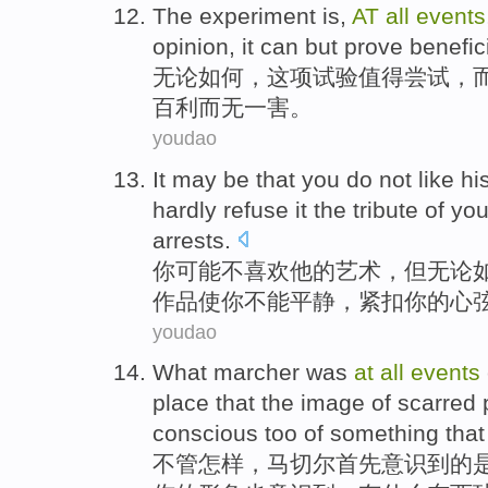
The experiment
is,
AT
all
events
opinion
,
it
can
but
prove
benefic
无论
如何，
这项
试验
值得
尝试
，
百利
而
无一害。
youdao
It
may be
that
you
do not
like
hi
hardly
refuse
it
the tribute
of
yo
arrests.
你
可能
不
喜欢
他
的
艺术
，
但
无论
作品使你
不能
平静，
紧扣
你的心
youdao
What marcher
was
at
all
events
place
that
the
image
of
scarred
conscious
too
of something
tha
不管
怎样
，马切尔
首先
意识
到
的