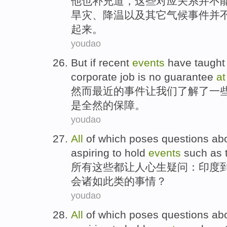
他
也补充道
，
这些对应关系
并
不
旱灾
、
降温
以及
其它
气候
事件
并
起来
。
youdao
But
if recent
events
have taught
corporate
job
is no
guarantee
a
然而
最近
的
事件
让
我们
了解了
一
是全然的保障。
youdao
All
of
which
poses
questions ab
aspiring to
hold
events
such as
所有
这些
都让人心生
疑问
：
印度
会
诸如
此类
的
事情
？
youdao
All
of
which
poses
questions ab