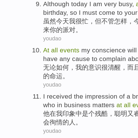
Although
today
I
am very
busy
,
birthday
,
so
I
must
come to
your
虽然
今天
我
很
忙
，但
不管
怎样，
来
你的派对。
youdao
At
all
events
my
conscience
wil
have
any
cause
to
complain abo
无论
如何，
我
的
意识
很
清醒，
而
的命运。
youdao
I
received the
impression
of
a br
who
in
business
matters
at
all
e
他
在
我
印象
中
是个
残酷，
聪明
又
会徇情的人。
youdao