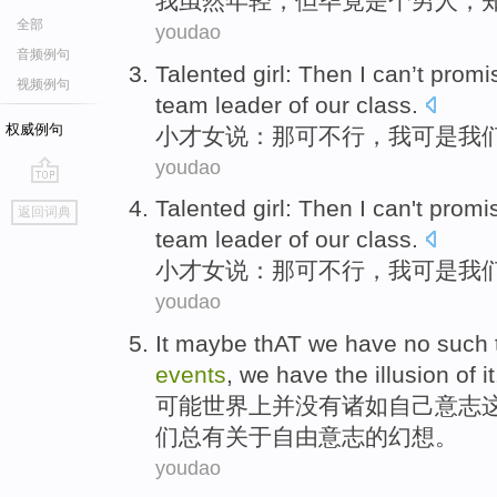
我
虽然
年轻
，但毕竟
是个
男人
，
全部
youdao
音频例句
Talented
girl:
Then I
can
’t prom
视频例句
team
leader
of
our
class
.
权威例句
小才女
说：
那
可
不行，
我
可是
我
youdao
go
Talented
girl:
Then I
can
't promi
返回词典
top
team
leader
of
our
class
.
小才女
说：
那
可
不行
，
我
可是
我
youdao
It maybe
thAT
we
have no
such
events
,
we
have
the
illusion
of
it
可能
世界上并
没有
诸如
自己
意志
们
总
有
关于
自由
意志的
幻想
。
youdao