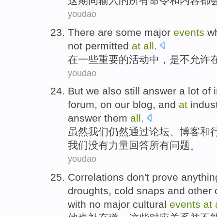
这
期间
输入
的
所有
命令
和
内容都
youdao
There
are
some
major
events
w
not
permitted
at
all
.
在
一些
重要
的
活动中
，
是
不
允许
youdao
But
we
also still
answer
a lot of
forum
, on our
blog
,
and
at
indus
answer them
all
.
虽然
我们
仍然
通过
论坛
、
博客
和
我们
没有
力量回答
所有
问题。
youdao
Correlations
don't
prove
anythin
droughts
,
cold snaps
and
other
with
no
major
cultural
events
at