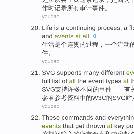
作
时
记录
所有
审计
事件
。
youdao
Life
is a
continuing
process
,
a
f
and
events
at
all
.
生活
是个
连贯
的
过程
，
一
个
流动
件
。
youdao
SVG
supports
many
different
ev
full
list
of
all
the
event
types
at
t
SVG
支持
许多
不同
的
事件
——有
参看
参考资料
中的
W3C
的
SVG
站
youdao
These
commands
and
everythi
events
that get
thrown
at
key po