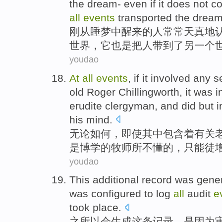
the
dream
-
even if
it
does not
c
all
events
transported
the dreame
刚从睡梦中醒来
的
人
常常天真地
世界
，
它
也是
把人
带
到了另一个
youdao
At
all
events
,
if
it
involved
any
s
old
Roger
Chillingworth
, it was 
erudite
clergyman, and did but
i
his
mind.
无论
如何，
即使
其中
包含
着
有关
是博学
的
牧师
所不懂的，只能徒
youdao
This
additional
record
was gene
was
configured
to
log
all
audit
e
took place
.
之所以
会生成
这
条
记录
，
是因为