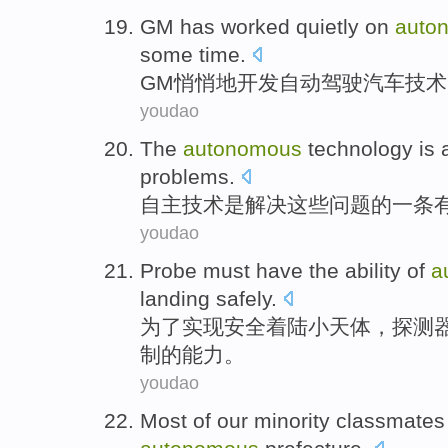
GM has worked
quietly
on
auto
some time
.
GM
悄悄地
开发
自动驾驶
汽车
技术
youdao
The
autonomous
technology
is
problems
.
自主
技术
是
解决
这些
问题
的一
条
youdao
Probe
must
have
the
ability
of
a
landing safely
.
为了
实现
安全
着陆小天体，
探测
制
的
能力
。
youdao
Most of our
minority classmates