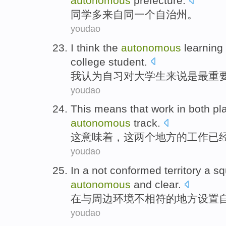
autonomous
prefecture
.
同学
多
来自
同一个
自治州。
youdao
I
think
the
autonomous
learning
college student
.
我
认为
自习
对
大学生
来说
是
最
重
youdao
This
means
that
work
in
both
pl
autonomous
track
.
这
意味着
，
这
两个
地方
的
工作
已
youdao
In
a
not
conformed
territory a
sq
autonomous
and
clear
.
在
与周边
环境
不
相符
的地方
设置
youdao