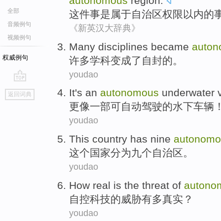
autonomous
region
.
全部
这件
事
是属于
自治区
权限
以内
的
音频例句
《新英汉大辞典》
视频例句
Many
disciplines
became
auto
权威例句
许多
学科
变成了
自封
的。
youdao
go
It's
an
autonomous
underwater
返回词典
top
更像
一部
可自动驾驶的
水下
车辆
youdao
This
country
has
nine
autonomo
这个
国家
分为
九个
自治区
。
youdao
How
real
is the
threat
of
autono
自控
科技
的
威胁
有多
真实
？
youdao