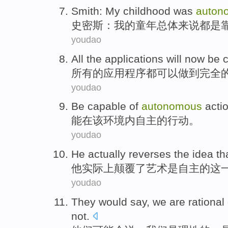
Smith
:
My
childhood
was
auton
史密斯
：
我
的童年
总体来说都
是
youdao
All
the
applications
will
now be
所有
的
应用程序
都可以
做到
完全
youdao
Be capable
of
autonomous
acti
能
在
该
环境
内
自主
的
行动
。
youdao
He
actually
reverses
the
idea th
他
实际上
颠覆
了
艺术
是
自主
的
这
youdao
They
would
say
,
we
are
rational
not.