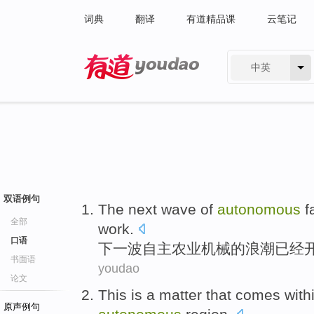
词典
翻译
有道精品课
云笔记
中英
有道 - 网易旗下搜索
双语例句
The next
wave
of
autonomous
f
全部
work
.
口语
下
一
波
自主
农业
机械
的
浪潮
已经
书面语
youdao
论文
This
is a
matter that
comes
with
原声例句