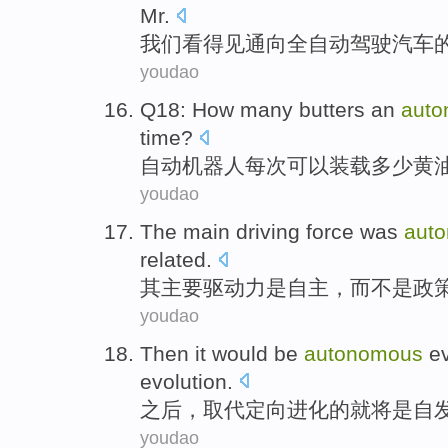
Mr.
我们
看得见
通向
全自动
驾驶汽车
youdao
Q18
:
How many
butters
an
aut
time?
自动机器人每次可以
装载
多少
黄
youdao
The
main
driving
force
was
aut
related.
其
主要
驱动力
是
自主
，
而
不是政
youdao
Then
it would
be
autonomous
e
evolution
.
之后
，
取代
定向
进化
的
就
将
是
自
youdao