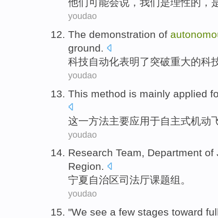
他们
可能会
说
，
我们
是
理性
的，
youdao
The
demonstration
of
autonomo
ground.
科技
自动化
表明
了突破
重大
的
科
youdao
This
method
is
mainly
applied
f
这
一
方法
主要
应用
于
自主式
机动
youdao
Research Team, Department of 
Region
.
宁夏
自治区
司法厅课题组。
youdao
"
We
see
a
few
stages
toward
ful