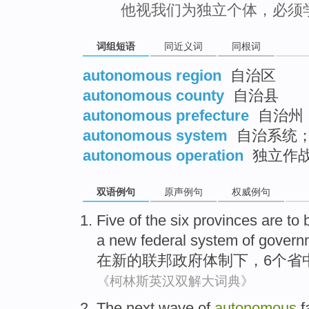
他视我们为独立个体，必须
词组短语
同近义词
同根词
autonomous region
自治区
autonomous county
自治县
autonomous prefecture
自治州
autonomous system
自治系统
autonomous operation
独立作
双语例句
原声例句
权威例句
Five
of
the
six
provinces
are to
a
new
federal
system
of
govern
在
新的
联邦
政府
体制
下，
6个
省
《柯林斯英汉双解大词典》
The next
wave
of
autonomous
f