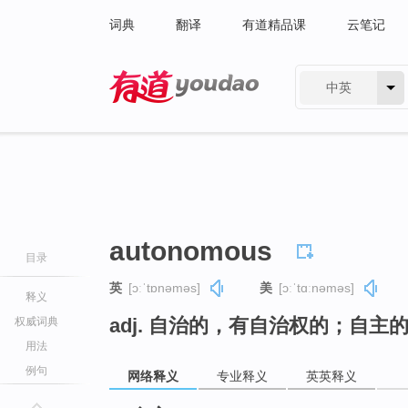
词典
翻译
有道精品课
云笔记
中英
有道 - 网易旗下搜索
autonomous
目录
英
[ɔːˈtɒnəməs]
美
[ɔːˈtɑːnəməs]
释义
adj. 自治的，有自治权的；自
权威词典
用法
例句
网络释义
专业释义
英英释义