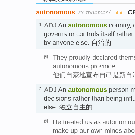
autonomous
C
/ɔːˈtɒnəməs/
ADJ
An
autonomous
country, 
1.
governs or controls itself rather
by anyone else. 自治的
They proudly declared thems
例：
autonomous province.
他们自豪地宣布自己是新自
ADJ
An
autonomous
person m
2.
decisions rather than being in
else. 独立自主的
He treated us as autonomous
例：
make up our own minds abou