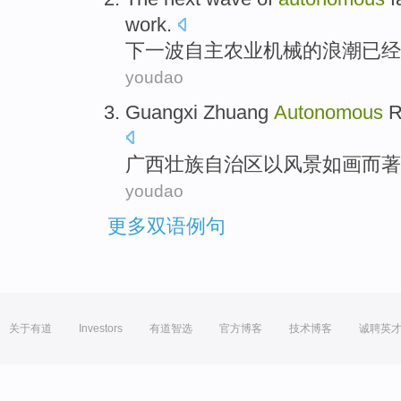
work
.
下
一
波
自主
农业
机械
的
浪潮
已经
youdao
Guangxi
Zhuang
Autonomous
R
广西
壮族
自治区
以
风景如画而
著
youdao
更多双语例句
关于有道
Investors
有道智选
官方博客
技术博客
诚聘英