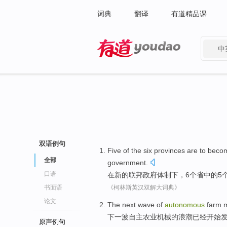
词典
翻译
有道精品课
中
有道 - 网易旗下搜索
双语例句
Five
of
the
six
provinces
are to
beco
全部
government
.
口语
在
新的
联邦
政府
体制
下，
6个
省
中的
5
书面语
《柯林斯英汉双解大词典》
论文
The next
wave
of
autonomous
farm
下
一
波
自主
农业
机械
的
浪潮
已经
开始
原声例句