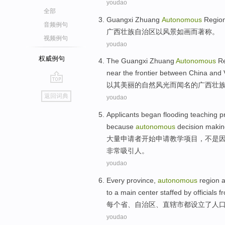
youdao
全部
Guangxi
Zhuang
Autonomous
Regio
音频例句
广西
壮族
自治区
以
风景如画而
著称
。
视频例句
youdao
权威例句
The
Guangxi
Zhuang
Autonomous
Re
near
the
frontier between
China and
以
其
美丽的
自然
风光
而
闻名的
广西
壮
go
返回词典
youdao
top
Applicants
began
flooding
teaching
p
because
autonomous
decision maki
大量
申请者
开始
申请
教学
项目
，
不是
非常
吸引
人。
youdao
Every
province
,
autonomous
region
a
to a
main
center
staffed by
officials
f
每个
省
、
自治区
、
直辖市
都
设立
了
人
youdao