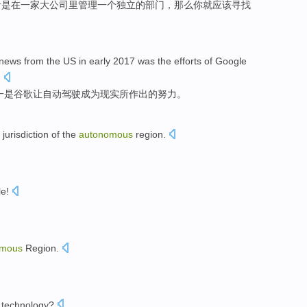
者
是
在
一家
大
公司里管理
一
个独立的
部门
，那么你就
应该
寻找
news
from the
US
in early
2017
was
the
efforts
of
Google
.
一
是
谷歌
让
自动
驾驶
成为
现实所作出
的
努力
。
e
jurisdiction
of
the
autonomous
region
.
。
le
!
omous
Region
.
technology
?