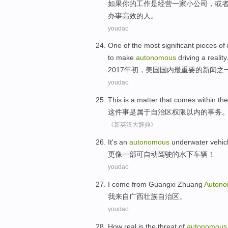
如果
你
的
工作
是
经营
一家小
公司
，
或
办事高效
的人。
youdao
One
of
the
most
significant
pieces of
to make
autonomous
driving
a reality
2017
年初
，
美国
国内最
重要
的
新闻
之
youdao
This
is a
matter that
comes
within
th
这件
事
是属于
自治区
权限
以内
的
事务
《新英汉大辞典》
It's
an
autonomous
underwater
vehic
更像
一部
可自动驾驶的
水下
车辆！
youdao
I
come from
Guangxi
Zhuang
Auton
我
来自
广西
壮族
自治区
。
youdao
How
real
is the
threat
of
autonomous