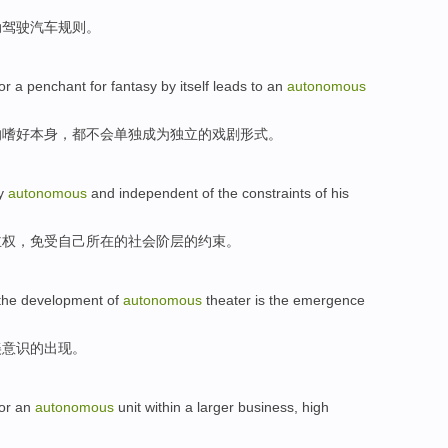
动
驾驶汽车
规则
。
or
a
penchant
for
fantasy
by itself
leads to
an
autonomous
的
嗜好
本身
，
都不会
单独
成为
独立的戏剧形式。
y
autonomous
and independent
of
the
constraints
of
his
主权，免受
自己
所在的社会阶层
的
约束
。
the
development
of
autonomous
theater
is
the
emergence
美
意识
的
出现
。
or
an
autonomous
unit
within
a
larger
business, high