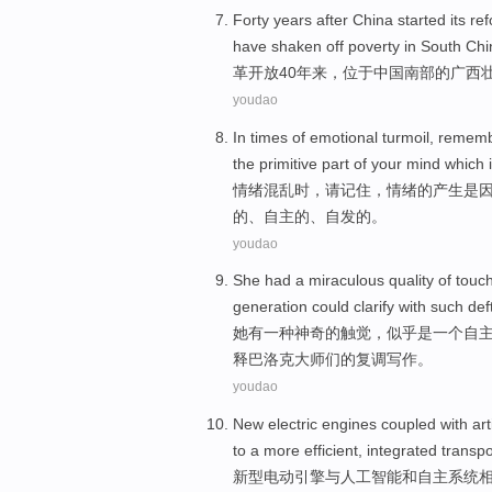
Forty
years after
China started its r
have shaken off poverty in
South
Chi
革
开放
40
年来
，位于
中国
南部
的
广西
youdao
In times of
emotional
turmoil
,
remem
the
primitive
part
of
your mind
which
情绪
混乱时
，
请记住
，
情绪
的
产生
是
的、
自主
的、自发的。
youdao
She
had
a
miraculous
quality
of
touc
generation
could
clarify with
such
def
她
有
一
种
神奇
的
触觉
，
似乎是
一个
自
释巴洛克
大师们
的
复调
写作
。
youdao
New
electric
engines
coupled
with
art
to
a
more
efficient
,
integrated
transpo
新型
电动
引擎
与
人工
智能
和
自主
系统