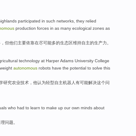
highlands
participated in
such
networks
,
they
relied
nomous
production forces
in as
many
ecological zones
as
络
，但
他们
主要
依靠
在
尽可能
多
的
生态区
维持
自主
的
生产力
。
ricultural
technology
at Harper
Adams
University College
tweight
autonomous
robots
have
the
potential
to
solve
this
学
研究
农业
技术
，
他
认为
轻型
自主
机器人
有
可能
解决
这个
问
duals who
had
to
learn
to make up our
own
minds about
处理
问题
。