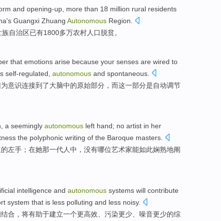
eform and
opening-up
,
more
than
18 million
rural
residents
na
's
Guangxi
Zhuang
Autonomous
Region.
壮族
自治区已有
1800
多
万
农村
人口脱贫
。
ber
that
emotions
arise
because
your
senses
are
wired
to
is
self-regulated
,
autonomous
and
spontaneous
.
因为
意识
连接
到了
大脑
中的
原始
部分
，
而
这一部分
是
自动调节
h
, a
seemingly
autonomous
left hand
;
no
artist
in
her
tness
the
polyphonic
writing
of the
Baroque
masters
.
主
的
左手
；
在
她
那一代人
中，
没有
哪位艺术家
能
如此
娴熟地
阐
ificial
intelligence
and
autonomous
systems
will
contribute
rt
system
that is
less
polluting
and less
noisy
.
相结合
，
将
有助于
建立
一个
更
高效
、
污染
更
少
、
噪音
更少的
综