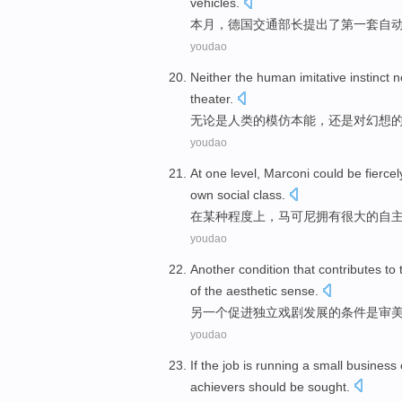
vehicles
.
本月
，
德国
交通
部长
提出
了
第一
套
自
youdao
Neither
the
human
imitative
instinct
n
theater
.
无论是
人类
的
模仿
本能
，
还是
对
幻想
youdao
At
one level
,
Marconi could be fiercel
own
social
class
.
在
某种
程度上，
马可尼
拥有很大
的
自
youdao
Another
condition
that
contributes to
of the
aesthetic
sense
.
另一个
促进
独立
戏剧
发展
的
条件
是
审
youdao
If
the
job
is
running
a
small
business
achievers
should be
sought
.