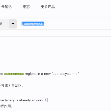
云笔记
惠惠
更多产品
英
me
autonomous
regions
in
a
new
federal
system
of
个
将
成为
自治区
。
machinery
is already
at
work
.
发挥作用。