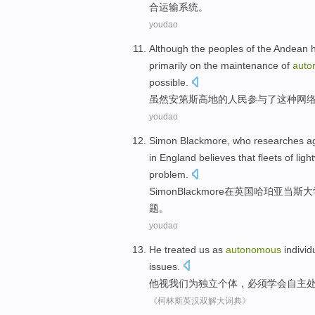
合
运输
系统
。
youdao
Although
the peoples
of
the
Andean
primarily
on the
maintenance
of
auto
possible
.
虽然
安第斯
高地
的
人民
参与
了
这种
网
youdao
Simon
Blackmore
,
who
researches
ag
in
England
believes that
fleets
of ligh
problem
.
Simon
Blackmore
在
英国
哈珀
亚当斯
大
题
。
youdao
He
treated
us
as
autonomous
indivi
issues
.
他
视
我们
为
独立
个体
，
必须
学会
自主
《柯林斯英汉双解大词典》