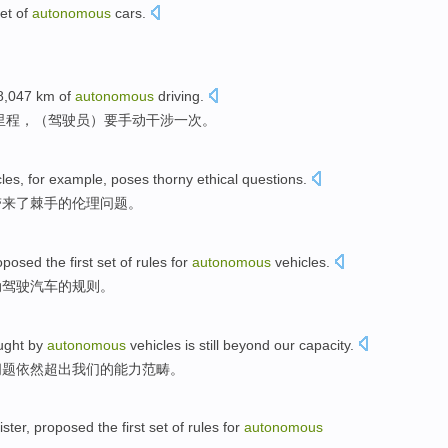
et
of
autonomous
cars
.
。
8,047
km
of
autonomous
driving.
里程，（驾驶员）要手动
干涉
一
次。
cles
,
for example
,
poses
thorny
ethical
questions
.
带来了
棘手
的
伦理
问题
。
oposed
the
first
set
of
rules
for
autonomous
vehicles
.
动驾驶
汽车
的
规则
。
ught
by
autonomous
vehicles
is still
beyond
our
capacity
.
问题
依然
超出
我们的能力范畴。
ister
,
proposed
the
first
set of
rules
for
autonomous