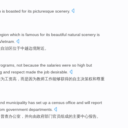
n
is boasted
for its picturesque
scenery.
gion
which is famous for
its
beautiful
natural
scenery
is
Vietnam
.
族
自治区
位于中
越
边境
附近
。
rograms
,
not
because
the
salaries
were
so
high
but
ng
and
respect
made
the
job
desirable
.
因为
工资
高
，
而是
因为教师
工作
能够获得
的
自主
决策权
和
尊重
nd
municipality
has
set up
a
census
office
and
will
report
rom
government
departments
.
口普查
办公室
，
并
向
由
政府部门
官员
组成的
主要
中心
报告
。