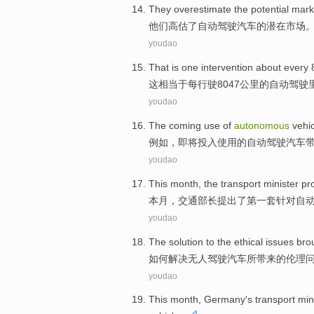
They
overestimate
the
potential
mark
他们
高估
了
自动驾驶
汽车
的
潜在
市场
youdao
That
is
one
intervention
about
every
这
相当于
每
行驶8047
公里
的
自动
驾驶
youdao
The
coming
use
of
autonomous
vehi
例如
，
即将投入
使用
的
自动驾驶
汽车
youdao
This month
, the
transport
minister
pr
本月
，
交通
部长
提出
了
第一
套
针对
自
youdao
The
solution
to
the
ethical
issues
bro
如何
解决
无人驾驶
汽车
所
带来
的
伦理
youdao
This month
,
Germany's
transport
min