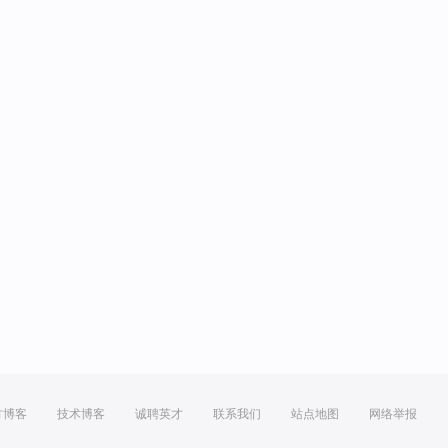
方博客
技术博客
诚聘英才
联系我们
站点地图
网络举报