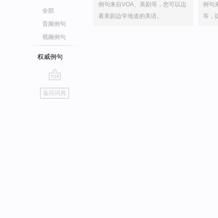
例句来自VOA、美剧等，您可以边
例句
全部
看美剧边学地道的美语。
等，
音频例句
视频例句
权威例句
go
返回词典
top