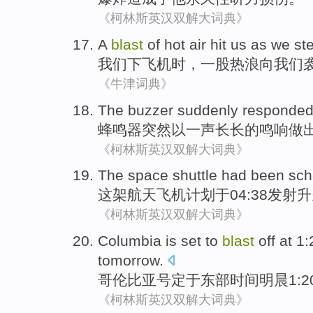
《柯林斯英汉双解大词典》
A
blast
of
hot air
hit
us
as
we
st
我们
下
飞机时
，
一
股
热浪向
我们
《牛津词典》
The buzzer
suddenly
responde
蜂鸣器
突然
以一声长长的鸣响
做
《柯林斯英汉双解大词典》
The
space shuttle
had been
sch
这
架
航天
飞机
计划
于04:38发射
《柯林斯英汉双解大词典》
Columbia
is set to
blast
off at
1:
tomorrow.
哥伦比亚号
定于
东部
时间
明晨1:
《柯林斯英汉双解大词典》