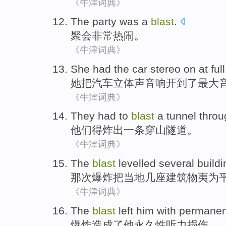
《牛津词典》
The party
was a
blast
.
聚会
非常
热闹
。
《牛津词典》
She
had the
car
stereo
on
at
ful
她
把
汽车
立体声
音响开
到了
最大
《牛津词典》
They
had to
blast
a
tunnel
throu
他们
得
炸出
一
条
穿
山
隧道
。
《牛津词典》
The
blast
levelled
several
build
那次
爆炸把当地
几
座建筑物
夷
为
《牛津词典》
The
blast
left
him
with
permanen
爆炸
造成了
他
永久性
听力损伤。