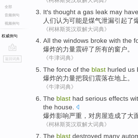
《柯林斯英汉双解大词典》
全部
It
's
thought
a
gas
leak
may hav
音频例句
人们
认为
可能
是
煤气
泄漏
引起
了
视频例句
《柯林斯英汉双解大词典》
权威例句
All
the
windows
broke
with
the
f
爆炸
的
力量
震
碎
了
所有
的
窗户
。
go
《牛津词典》
返回词典
top
The
force
of the
blast
hurled
us
爆炸
的
力量
把
我们
震
落
在
地上
。
《牛津词典》
The
blast
had
serious
effects
wi
the house
.
爆炸
影响
严重
，
对
房屋造成
了
大
《柯林斯英汉双解大词典》
The
blast
destroyed
many
auto