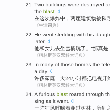
Two
buildings
were destroyed
a
the
blast
.
在
这次爆炸中，
两
座
建筑物
被
摧
《牛津词典》
He
went
sledding
with
his daugh
later
.
他
和
女儿
去
坐
雪橇
玩了。“
那
真是
《柯林斯英汉双解大词典》
In
many
of those
homes
the
tel
a day
.
许多
家庭
一
天
24
小时
都把
电视
开
《柯林斯英汉双解大词典》
A furious
blast
roared
through t
sing
as
it went.
一阵
狂风
呼啸
着
穿过
树林
，所到