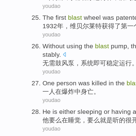
youdao
The
first
blast
wheel
was
patent
1932年，维贝尔
莱特
获得
了
第一
youdao
Without
using
the
blast
pump, t
stably
.
无需
鼓
风泵，
系统
即可
稳定运行
youdao
One
person
was killed
in
the
bla
一
人
在
爆炸
中
身亡
。
youdao
He
is either
sleeping
or
having
他
要么
在睡觉
，要么
就是
听
的很
youdao