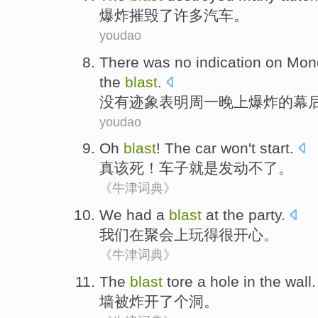
爆炸
摧毁了
许多
汽车
。
youdao
There was no
indication
on Mon
the
blast
.
没有
迹象表明
周一
晚上
爆炸
的
幕
youdao
Oh
blast
!
The car
won
't
start.
真
该死
！
车子
就是发动
不
了。
《牛津词典》
We
had
a
blast
at
the party
.
我们
在
聚会上玩得
很
开心。
《牛津词典》
The
blast
tore
a
hole
in the
wall
.
墙
被
炸开
了个
洞
。