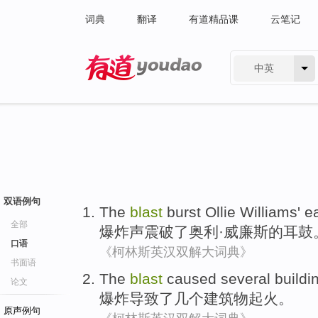
词典
翻译
有道精品课
云笔记
中英
有道 - 网易旗下搜索
双语例句
The
blast
burst
Ollie
Williams'
e
全部
爆炸声
震
破了
奥利
·
威廉斯
的
耳鼓
口语
《柯林斯英汉双解大词典》
书面语
The
blast
caused
several
buildi
论文
爆炸
导致了
几个
建筑物
起火
。
原声例句