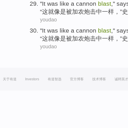
"
It
was like
a
cannon
blast
,"
say
“
这
就
像是被
加农炮
击中一样，”
youdao
"
It
was like
a
cannon
blast
,"
say
“
这
就
像是被
加农炮
击中一样，”
youdao
关于有道
Investors
有道智选
官方博客
技术博客
诚聘英