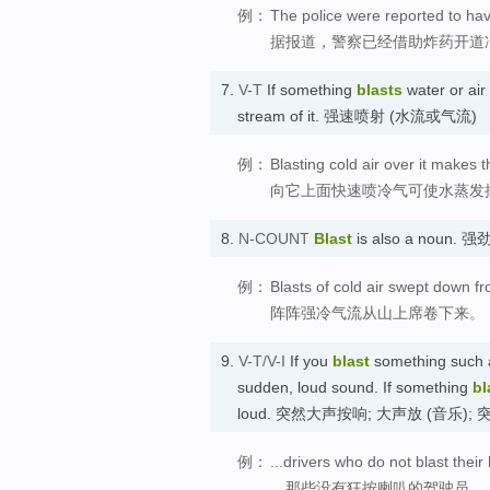
例：
The police were reported to hav
据报道，警察已经借助炸药开道
7.
V-T
If something
blasts
water or air
stream of it. 强速喷射 (水流或气流)
例：
Blasting cold air over it makes 
向它上面快速喷冷气可使水蒸发
8.
N-COUNT
Blast
is also a noun.
例：
Blasts of cold air swept down f
阵阵强冷气流从山上席卷下来。
9.
V-T/V-I
If you
blast
something such as
sudden, loud sound. If something
bl
loud. 突然大声按响; 大声放 (音乐);
例：
...drivers who do not blast their
…那些没有狂按喇叭的驾驶员。