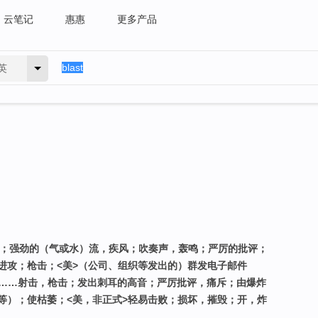
云笔记
惠惠
更多产品
英
声；强劲的（气或水）流，疾风；吹奏声，轰鸣；严厉的批评；
进攻；枪击；<美>（公司、组织等发出的）群发电子邮件
向……射击，枪击；发出刺耳的高音；严厉批评，痛斥；由爆炸
等）；使枯萎；<美，非正式>轻易击败；损坏，摧毁；开，炸