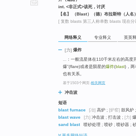
int. <非正式>该死，讨厌
go
【名】 （Blast）（德）布拉斯特（人名
top
[ 复数 blasts 第三人称单数 blasts 现在分词 
网络释义
专业释义
英英
爆炸
[力]
...：一般流星体在110千米左右的高度开
爆”(flare)或者是陨星的
爆炸
(
blast
)，
也有关系。
基于1503个网页
-
相关网页
冲击波
短语
blast furnace
[冶]
高炉 ;
[炉窑]
鼓风炉 ;
blast wave
[力]
冲击波 ; 打击波 ;
[力]
爆
sand blast
喷砂处理 ; 喷砂 ; 喷砂器 ; 
更多
网络短语