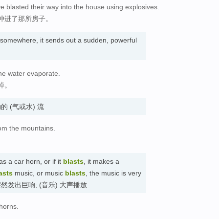
e blasted their way into the house using explosives.
冲进了那所房子。
 somewhere, it sends out a sudden, powerful
the water evaporate.
掉。
 强劲的 (气或水) 流
rom the mountains.
 a car horn, or if it
blasts
, it makes a
asts
music, or music
blasts
, the music is very
 突然发出巨响; (音乐) 大声播放
 horns.