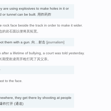
y are using explosives to make holes in it or
road or tunnel can be built. 用炸药炸
 rock face beside the track in order to make it wider.
边的岩石面以便将其拓宽。
oot them with a gun. 向…射击
[journalism]
 after a lifetime of bullying, a court was told yesterday.
长期受欺凌而开枪打死了其父亲。
击
st to the face.
ewhere, they get there by shooting at people
射击或爆炸打开 (通道)