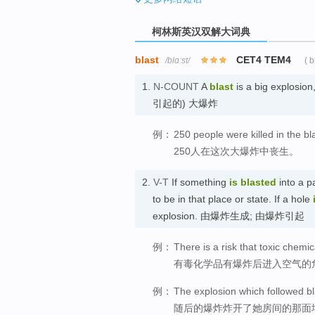
柯林斯英汉双解大词典
blast
CET4 TEM4
/blɑːst/
( b
1.
N-COUNT
A
blast
is a big explosi
引起的) 大爆炸
例：
250 people were killed in the bla
250人在这次大爆炸中丧生。
2.
V-T
If something
is blasted
into a pa
to be in that place or state. If a hole
explosion. 由爆炸生成; 由爆炸引起
例：
There is a risk that toxic chemi
有毒化学品有爆炸后进入空气的
例：
The explosion which followed bl
随后的爆炸炸开了她房间的那面