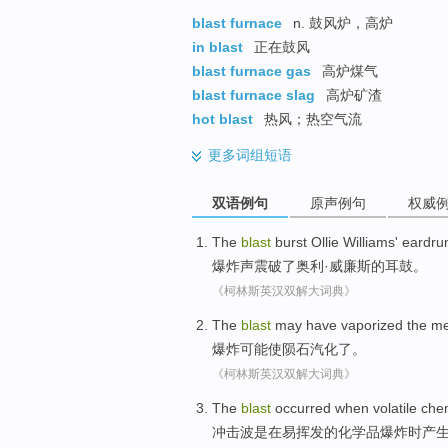
blast furnace
n. 鼓风炉，高炉
in blast
正在鼓风
blast furnace gas
高炉煤气
blast furnace slag
高炉矿渣
hot blast
热风；热空气流
更多
词组短语
双语例句
原声例句
权威
The
blast
burst
Ollie
Williams'
eardr
爆炸声
震
破了
奥利
·
威廉斯
的
耳鼓
。
《柯林斯英汉双解大词典》
The
blast
may
have vaporized
the
me
爆炸
可能
使
陨石汽化了。
《柯林斯英汉双解大词典》
The
blast
occurred
when
volatile
che
冲击波
是
在
易挥发
的
化学品
爆炸时产