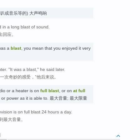
n. (喇叭或音乐等的) 大声鸣响
in a long blast of sound.
出回应。
 was a
blast
, you mean that you enjoyed it very
r. "It was a blast," he said later.
一次奇妙的感受，”他后来说。
dio or a heater is on
full blast
, or on
at full
und or power as it is able to. 最大音量; 最大限量
ision is on full blast 24 hours a day.
开到最大音量。
词