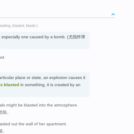
lasting, blasted, blasts )
on, especially one caused by a bomb. (尤指炸弹
st.
rticular place or state, an explosion causes it
is blasted
in something, it is created by an
cals might be blasted into the atmosphere.
危险。
asted out the wall of her apartment.
墙。