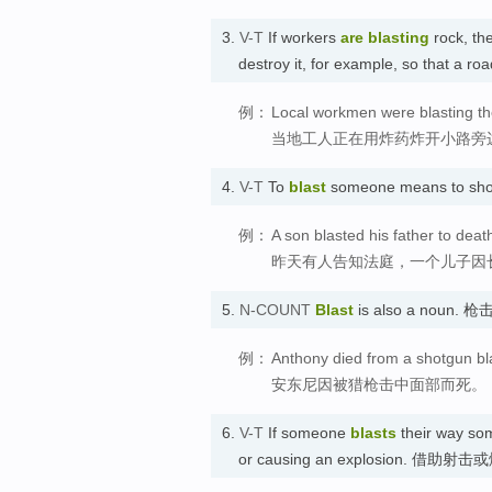
3.
V-T
If workers
are blasting
rock, the
destroy it, for example, so that a 
例：
Local workmen were blasting the
当地工人正在用炸药炸开小路旁
4.
V-T
To
blast
someone means to sh
例：
A son blasted his father to death
昨天有人告知法庭，一个儿子因
5.
N-COUNT
Blast
is also a noun. 枪
例：
Anthony died from a shotgun bla
安东尼因被猎枪击中面部而死。
6.
V-T
If someone
blasts
their way som
or causing an explosion. 借助