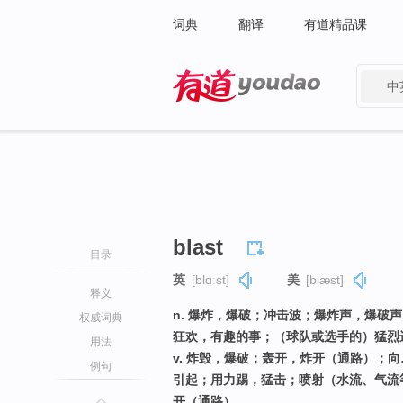
词典
翻译
有道精品课
中
有道 - 网易旗下搜索
blast
目录
英
[blɑːst]
美
[blæst]
释义
n. 爆炸，爆破；冲击波；爆炸声，爆破
权威词典
狂欢，有趣的事；（球队或选手的）猛烈
用法
v. 炸毁，爆破；轰开，炸开（通路）；
例句
引起；用力踢，猛击；喷射（水流、气流
开（通路）