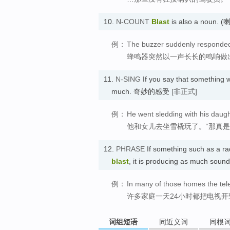
10.
N-COUNT
Blast
is also a nou
例：
The buzzer suddenly responded 
蜂鸣器突然以一声长长的鸣响做
11.
N-SING
If you say that something
much. 奇妙的感受
[非正式]
例：
He went sledding with his daughte
他和女儿去坐雪橇玩了。“那真是
12.
PHRASE
If something such as a ra
blast
, it is producing as much so
例：
In many of those homes the telev
许多家庭一天24小时都把电视
词组短语
同近义词
同根