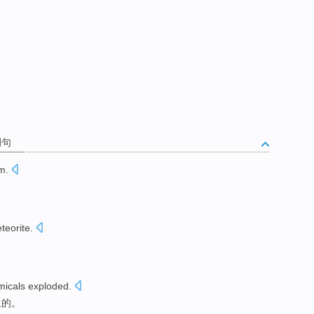
例句
um
.
teorite
.
micals
exploded
.
生
的。