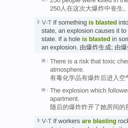
250 people were killed in the
250人在这次大爆炸中丧生
V-T
If something
is blasted
into
2.
state, an explosion causes it to 
state. If a hole
is blasted
in som
an explosion. 由爆炸生成; 
There is a risk that toxic ch
例：
atmosphere.
有毒化学品有爆炸后进入空
The explosion which followed
例：
apartment.
随后的爆炸炸开了她房间的
V-T
If workers
are blasting
rock
3.