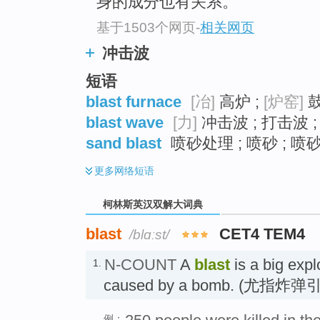
身的成分也有关系。
基于1503个网页
-
相关网页
冲击波
短语
blast furnace
[冶]
高炉 ;
[炉窑]
鼓
blast wave
[力]
冲击波 ; 打击波 
sand blast
喷砂处理 ; 喷砂 ; 喷砂
更多
网络短语
柯林斯英汉双解大词典
blast
CET4 TEM4
/blɑːst/
N-COUNT
A
blast
is a big expl
1.
caused by a bomb. (尤指
例：