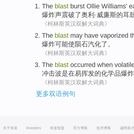
The
blast
burst
Ollie
Williams'
e
爆炸声
震
破了
奥利
·
威廉斯
的
耳
《柯林斯英汉双解大词典》
The
blast
may
have vaporized
t
爆炸
可能
使
陨石汽化了。
《柯林斯英汉双解大词典》
The
blast
occurred
when
volatil
冲击波
是
在
易挥发
的
化学品
爆炸
《柯林斯英汉双解大词典》
更多双语例句
关于有道
Investors
有道智选
官方博客
技术博客
诚聘英