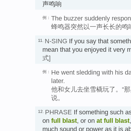
声鸣响
The buzzer suddenly respond
例：
蜂鸣器突然以一声长长的鸣
N-SING
If you say that somet
11.
mean that you enjoyed it v
式]
He went sledding with his dau
例：
later.
他和女儿去坐雪橇玩了。“那
说。
PHRASE
If something such as 
12.
on
full blast
, or on
at full blast
much sound or power as it i