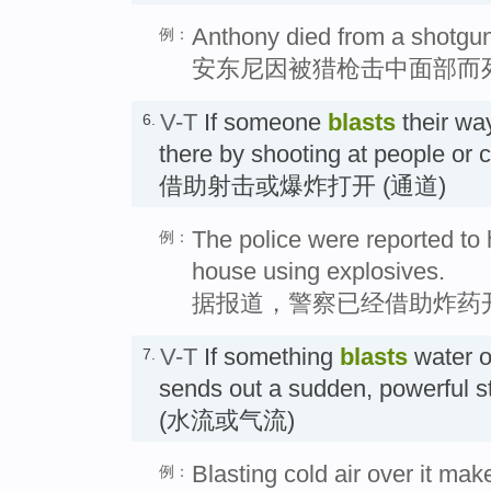
Anthony died from a shotgun 
例：
安东尼因被猎枪击中面部而
V-T
If someone
blasts
their wa
6.
there by shooting at people or 
借助射击或爆炸打开 (通道)
The police were reported to 
例：
house using explosives.
据报道，警察已经借助炸药
V-T
If something
blasts
water o
7.
sends out a sudden, powerful
(水流或气流)
Blasting cold air over it ma
例：