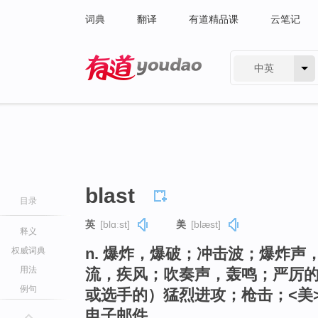
词典
翻译
有道精品课
云笔记
中英
有道 - 网易旗下搜索
blast
目录
英
[blɑːst]
美
[blæst]
释义
n. 爆炸，爆破；冲击波；爆炸
权威词典
用法
流，疾风；吹奏声，轰鸣；严厉
例句
或选手的）猛烈进攻；枪击；<美
电子邮件