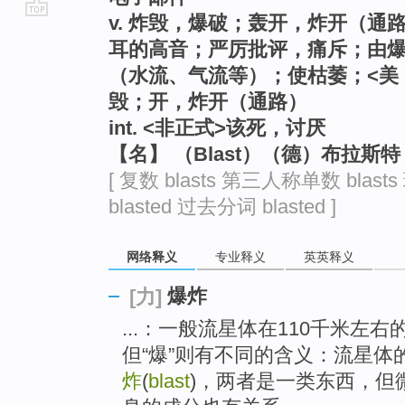
v. 炸毁，爆破；轰开，炸开（
go
耳的高音；严厉批评，痛斥；由
top
（水流、气流等）；使枯萎；<美
毁；开，炸开（通路）
int. <非正式>该死，讨厌
【名】 （Blast）（德）布拉斯
[ 复数 blasts 第三人称单数 blast
blasted 过去分词 blasted ]
网络释义
专业释义
英英释义
爆炸
[力]
...：一般流星体在110千米左右的高
但“爆”则有不同的含义：流星体的“闪
炸
(
blast
)，两者是一类东西，但