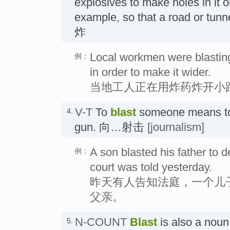
explosives to make holes in it or
example, so that a road or tun
炸
Local workmen were blasting
例：
in order to make it wider.
当地工人正在用炸药炸开小
V-T
To
blast
someone means to 
4.
gun. 向…射击
[journalism]
A son blasted his father to de
例：
court was told yesterday.
昨天有人告知法庭，一个儿
父亲。
N-COUNT
Blast
is also a nou
5.