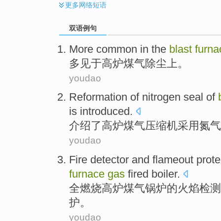
更多
网络短语
双语例句
More
common in
the
blast
furna
多
见于
高炉
煤气
除尘上
。
youdao
Reformation
of
nitrogen
seal
of
is
introduced
.
介绍了
高炉
煤气
压缩机
采用
氮气
youdao
Fire
detector
and flameout
prote
furnace
gas
fired boiler
.
全
燃烧
高炉
煤气
锅炉
的
火焰
检测
护
。
youdao