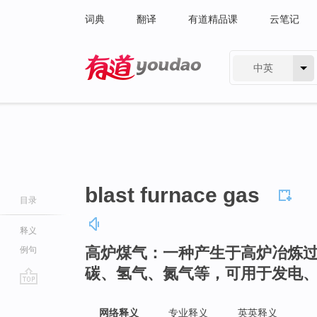
词典
翻译
有道精品课
云笔记
中英
有道 - 网易旗下搜索
blast furnace gas
目录
释义
高炉煤气：一种产生于高炉冶炼
例句
碳、氢气、氮气等，可用于发电
go
top
网络释义
专业释义
英英释义