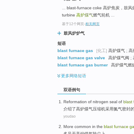
... blast-furnace coke 高炉焦炭，
turbine
高炉煤气
燃气轮机 ...
基于12个网页
-
相关网页
鼓风炉炉气
短语
blast furnace gas
[化工]
高炉煤气 ; 高
blast furnace gas valve
高炉煤气阀 ;
blast furnace gas burner
高炉煤气燃
更多
网络短语
双语例句
Reformation
of
nitrogen
seal
of
blast
介绍了
高炉
煤气
压缩机
采用
氮气
密封
youdao
More
common in
the
blast
furnace
g
多
见于
高炉
煤气
除尘上
。