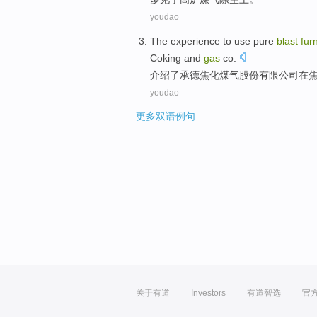
youdao
The
experience
to
use
pure
blast
fur
Coking and
gas
co
.
介绍了
承德
焦化
煤气
股份有限公司
在
youdao
更多双语例句
关于有道
Investors
有道智选
官