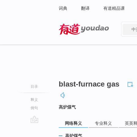
词典
翻译
有道精品课
中
有道 - 网易旗下搜索
blast-furnace gas
目录
释义
高炉煤气
例句
网络释义
专业释义
英英
go
top
高炉煤气