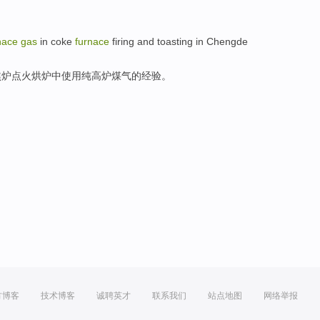
nace
gas
in
coke
furnace
firing
and toasting
in
Chengde
焦炉
点火
烘炉
中
使用
纯
高炉
煤气的
经验
。
方博客
技术博客
诚聘英才
联系我们
站点地图
网络举报