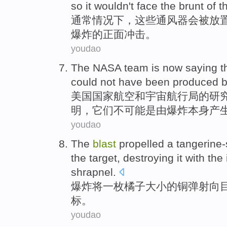
so
it wouldn
't
face
the brunt
of t
通常情况下
，
这些
通风器
会
被
放
爆炸的
正面
冲击。
youdao
The
NASA
team
is now
saying
t
could
not
have
been
produced
b
美国国家航空和宇宙
航行
局的
研
明
，
它们
不
可能
是
由
爆炸
本身
产
youdao
The
blast
propelled
a
tangerine-
the
target
,
destroying
it
with the
shrapnel
.
爆炸
将
一
枚橘子大小的
铜
弹射
向
标。
youdao