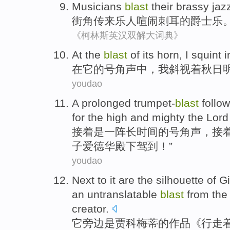
Musicians
blast
their brassy
jaz
街角
传来乐人喧闹
刺耳
的
爵士乐
《柯林斯英汉双解大词典》
At
the
blast
of
its
horn
,
I
squint
i
在
它
的
号角声
中，
我
斜视着秋日
youdao
A
prolonged trumpet-
blast
follo
for the high and mighty the Lor
接着是一阵
长
时间的
号角声
，
接
子
爱德华
殿下驾到！”
youdao
Next to
it
are
the
silhouette
of
Gi
an
untranslatable
blast
from
the
creator
.
它
旁边
是
贾科梅
蒂
的
作品《
行走