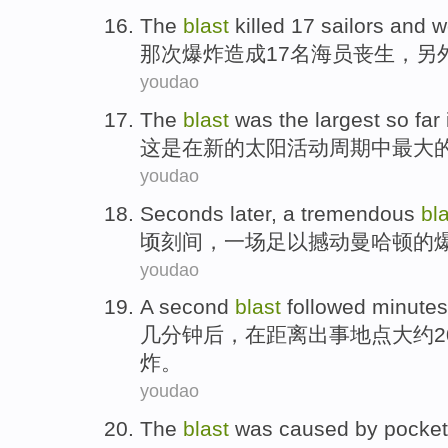
The
blast
killed
17
sailors
and
w
那次
爆炸造成
17
名海员
丧生
，另
youdao
The
blast
was
the
largest
so far
这
是
在
新的
太阳活动
周期
中
最大
youdao
Seconds
later,
a
tremendous
bl
顷刻间
，
一
场足以
撼动
曼哈顿
的
youdao
A
second
blast
followed
minutes
几分钟
后
，在距离出事地点
大约
2
炸
。
youdao
The
blast
was
caused
by
pocke