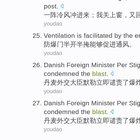
post
.
一阵
冷风
冲
进来；
我
关上
窗，又
youdao
Ventilation
is
facilitated
by the e
防爆
门
半开半掩能够
促进
通风
。
youdao
Danish
Foreign
Minister
Per Sti
condemned
the
blast
.
丹麦
外交
大臣
默勒
立即
谴责
了
爆
youdao
Danish
Foreign
Minister
Per Sti
condemned
the
blast
.
丹麦
外交
大臣
默勒
立即
谴责
了
爆
youdao