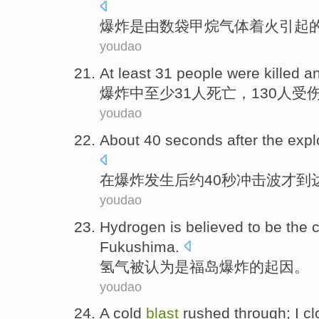
爆炸
是
由
数
袋
甲烷
气体
着火
引起
youdao
At least
31
people were
killed
an
爆炸
中
至少
31
人
死亡
，130
人受
youdao
About
40
seconds
after
the
expl
在
爆炸
发生
后
约
40
秒
冲击波
才到
youdao
Hydrogen
is believed
to
be
the
Fukushima
.
氢气
被
认为
是
福岛
爆炸
的
起因
。
youdao
A cold
blast
rushed
through;
I
cl