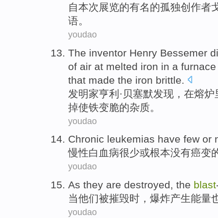
自
本次
展览的
有名
的
孤独
创作者
语。
youdao
The inventor
Henry
Bessemer
d
of
air
at
melted iron
in
a furnace
that made
the
iron
brittle
.
发明家
亨利·
贝
塞默
发现
，
在
熔炉
掉
使
铁
变脆
的
杂质
。
youdao
Chronic
leukemias
have few
or
慢性
白血病
很少
或
根本没有
癌变
youdao
As
they
are
destroyed
,
the
blast
当
他们
被摧毁
时，
爆炸
产生能量
youdao