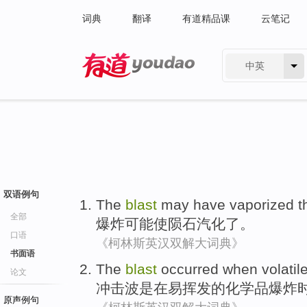
词典
翻译
有道精品课
云笔记
中英
有道 - 网易旗下搜索
双语例句
The
blast
may
have vaporized
t
全部
爆炸
可能
使
陨石汽化了。
口语
《柯林斯英汉双解大词典》
书面语
The
blast
occurred
when
volatil
论文
冲击波
是
在
易挥发
的
化学品
爆炸
原声例句