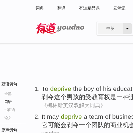
词典
翻译
有道精品课
云笔记
中英
有道 - 网易旗下搜索
双语例句
To
deprive
the
boy
of
his educat
全部
剥夺
这个
男孩
的
受
教育权
是
一种
口语
《柯林斯英汉双解大词典》
书面语
It
may
deprive
a
team
of
busine
论文
它
可能会
剥夺
一个
团队
的
商业
机
原声例句