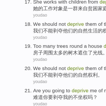
She
works
with
children
from
de
她
的工作
对象是一群
来自
贫困
家
youdao
We
should not
deprive
them
of
t
我们
不能
剥夺
他们的
自然
生活
的
youdao
Too many
trees
round
a
house
房子
周围
太多
的
树木
遮住
了
光线
youdao
We
should not
deprive
them
of
t
我们
不能
剥夺
他们
的
自然
权利
。
youdao
Are
you
going to
deprive
me
of
难道
你
要
剥夺
我
的
不
坐
权
吗？
youdao