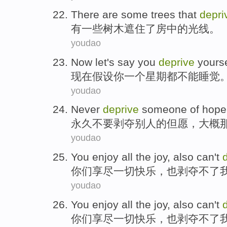
There are
some
trees
that
depri
有
一些
树木
遮住
了房中
的
光线。
youdao
Now
let's say
you
deprive
yourse
现在
假设
你
一
个星期
都不能睡觉
youdao
Never
deprive
someone
of
hope
永久不要
剥夺
别人
的
但愿
，大概
youdao
You
enjoy
all
the
joy
,
also
can't
你们
享尽
一切
快乐
，
也
剥夺
不
了
youdao
You
enjoy
all
the
joy
,
also
can't
你们
享尽
一切
快乐
，
也
剥夺
不
了