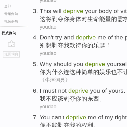
youdao
全部
This
will
deprive
your
body
of
vi
音频例句
这
将
剥夺
你
身体
对
生命
能量
的
需
视频例句
youdao
权威例句
Don't
try
and
deprive
me
of
the
别
想
剥夺
我
款待
你
的
乐趣
！
go
youdao
返回词典
top
Why should
you
deprive
yoursel
你
为什么
连
这种
简单
的
娱乐
也不
《牛津词典》
I
must
not
deprive
you
of
yours
.
我
不
应该剥夺
你
的
东西
。
youdao
You
can't
deprive
me
of
my
right
你
不能
剥夺
我
的
权利
。