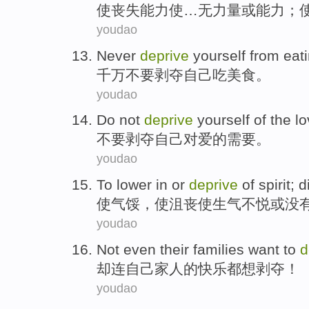
使
丧失能力使…无
力量
或能力；
youdao
Never
deprive
yourself
from
eat
千万不要
剥夺
自己
吃
美食
。
youdao
Do not
deprive
yourself
of the
lo
不要
剥夺
自己
对
爱
的
需要
。
youdao
To lower
in
or
deprive
of
spirit
;
d
使
气馁
，
使
沮丧使生气不悦
或
没
youdao
Not
even
their
families
want to
d
却
连
自己
家人
的
快乐
都
想
剥夺
！
youdao