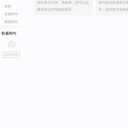
例句来自VOA、美剧等，您可以边
例句来自权威英文
全部
看美剧边学地道的美语。
等，提供最专业的
音频例句
视频例句
权威例句
go
返回词典
top