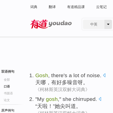
词典
翻译
有道精品课
云笔记
中英
有道 - 网易旗下搜索
双语例句
Gosh
,
there's
a lot of
noise
.
全部
天
哪，
有
好多
噪音
呀。
口语
《柯林斯英汉双解大词典》
书面语
"
My
gosh
,"
she
chirruped
.
论文
“
天
啦！”
她
尖叫道。
原声例句