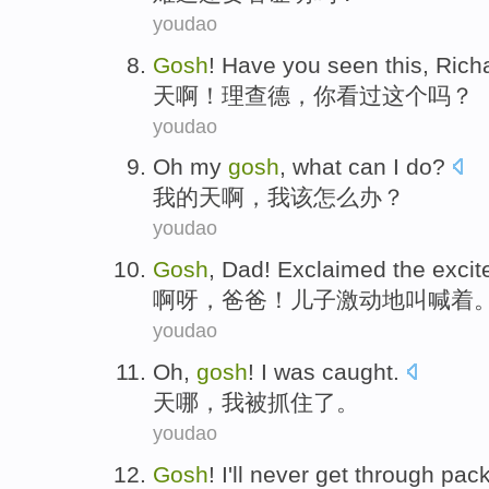
youdao
Gosh
! Have
you
seen
this
,
Rich
天啊
！
理查德
，
你
看过
这个
吗？
youdao
Oh
my
gosh
, what can
I
do
?
我
的
天啊
，
我
该怎么办
？
youdao
Gosh
,
Dad
!
Exclaimed
the
excit
啊呀
，
爸爸
！儿子
激动
地叫喊
着
youdao
Oh
,
gosh
!
I
was
caught
.
天
哪，
我
被
抓住了
。
youdao
Gosh
!
I
'll never
get through
pack