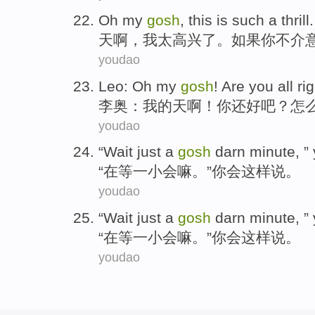
Oh
my
gosh
, this is such
a thrill
天
啊
，我太高兴
了
。
如果
你
不介
youdao
Leo
: Oh
my
gosh
! Are
you
all ri
李奥
：
我
的
天啊
！
你
还
好
吧？
怎
youdao
“
Wait
just
a
gosh
darn minute, ”
“
在等
一
小会嘛
。”
你
会
这样说
。
youdao
“
Wait
just
a
gosh
darn minute, ”
“
在等
一
小会嘛
。”
你
会
这样说
。
youdao