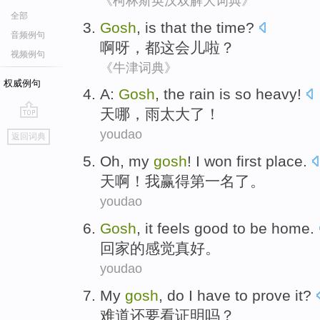
《柯林斯英汉双解大词典》
全部
Gosh
,
is that
the time?
音频例句
啊呀
，
都
这会儿啦？
视频例句
《牛津词典》
权威例句
A:
Gosh
,
the rain
is so
heavy
!
天哪
，
雨
太
大
了！
go
youdao
返回词典
top
Oh, my
gosh
!
I
won
first
place
.
天啊
！
我
赢得
第一
名
了。
youdao
Gosh
, it
feels
good
to be
home
.
回家
的
感觉
真好
。
youdao
My
gosh
, do I have
to prove
it?
难道
还要看证明吗？