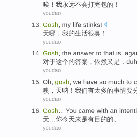
唉
！
我
永远
不会
打完包
的！
youdao
Gosh
,
my
life
stinks
!
天哪
，
我
的
生活
很臭
！
youdao
Gosh
,
the
answer to that is, aga
对于
这个的
答案，依然又是，duh
youdao
Oh
,
gosh
,
we
have
so much
to
c
噢
，
天
呐！
我们
有
太多
的事情
要
youdao
Gosh
...
You
came
with an
intent
天
…
你
今天
来是
有
目的
的。
youdao