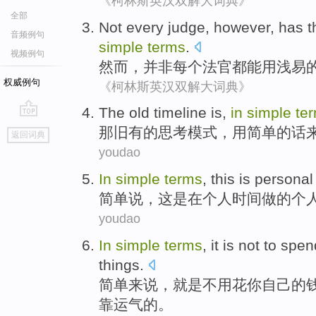
《柯林斯英汉双解大词典》
全部
Not
every
judge
,
however
,
has
t
音频例句
simple
terms
.
视频例句
然而
，
并非
每个
法官
都
能用
浅易
权威例句
《柯林斯英汉双解大词典》
The
old timeline
is,
in
simple
te
go
那
旧有
的思考模式，
用
简单
的话
返回词典
top
youdao
In
simple
terms
,
this
is
personal
简单
说
，
这
是
在
个人
时间
做
的个
youdao
In
simple
terms
,
it is
not to
spen
things
.
简单
来说
，
就是
不用
花
你
自己的
靠运气的。