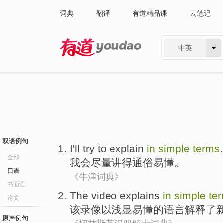
词典
翻译
有道精品课
云笔记
中英
有道 - 网易旗下搜索
双语例句
I'll
try to
explain
in
simple
terms
.
全部
我会
尽量
讲得
通俗易懂。
口语
《牛津词典》
书面语
The
video
explains
in
simple
te
论文
该
录像
以
浅显
易懂的语言
解释了
原声例句