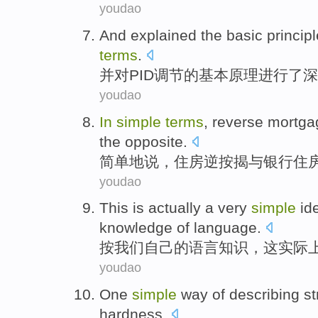
youdao
And
explained
the
basic
principl
terms
.
并
对
PID
调节
的
基本
原理
进行了深
youdao
In
simple
terms
,
reverse
mortga
the
opposite
.
简单
地说，
住房逆
按揭
与
银行
住
youdao
This
is actually
a very
simple
id
knowledge
of
language
.
按
我们
自己
的
语言
知识
，
这
实际
youdao
One
simple
way
of
describing
st
hardness
.