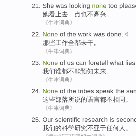
She
was looking
none
too
pleas
她
看上去
一点
也不高兴。
《牛津词典》
None
of
the
work
was
done
.
那些
工作
全都
未
干
。
《牛津词典》
None
of
us
can
foretell what lies
我们
谁
都
不能
预知
未来。
《牛津词典》
None
of
the
tribes
speak
the
sa
这些
部落
所说
的
语言
都不
相同
。
《牛津词典》
Our
scientific
research
is secon
我们
的
科学
研究
不亚于
任何人。