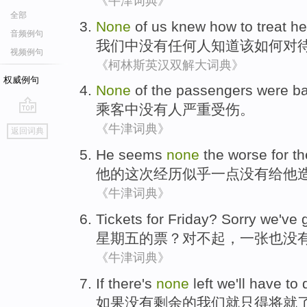
《牛津词典》
全部
None
of
us
knew
how to
treat
he
音频例句
我们
中
没有任何人
知道
该
如何
对
视频例句
《柯林斯英汉双解大词典》
权威例句
None
of the
passengers
were
ba
乘客
中
没有
人
严重
受伤
。
go
《牛津词典》
返回词典
top
He
seems
none
the
worse
for
t
他
的这次
经历
似乎
一点没有
给
他
《牛津词典》
Tickets for
Friday
?
Sorry
we've
星期五
的
票
？
对不起
，一张
也
没
《牛津词典》
If
there's
none
left
we
'll
have to
如果
没有
剩余
的
我们
就
只得将就