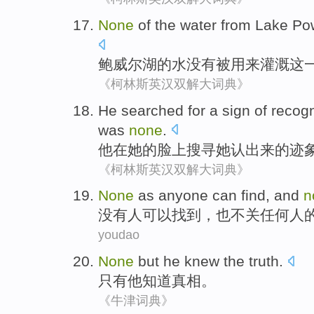
None
of the
water
from
Lake
Po
鲍威尔
湖
的
水
没有
被
用来
灌溉
这
《柯林斯英汉双解大词典》
He
searched for
a
sign
of
recogn
was
none
.
他
在
她
的
脸上
搜寻
她
认出
来的
迹
《柯林斯英汉双解大词典》
None
as
anyone
can
find
, and
n
没有
人
可以
找到
，也
不关
任何人
youdao
None
but
he
knew
the truth
.
只有
他
知道
真相
。
《牛津词典》