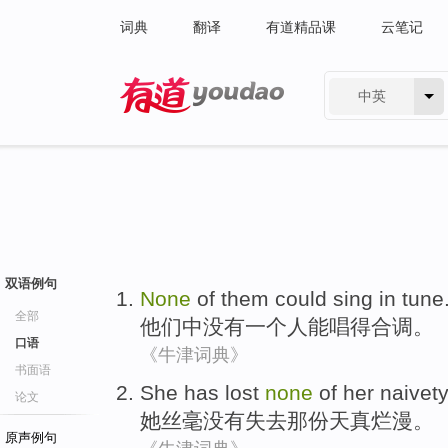
词典
翻译
有道精品课
云笔记
中英
有道 - 网易旗下搜索
双语例句
None
of
them
could
sing
in tune
全部
他们
中
没有一个人
能
唱得
合
调。
口语
《牛津词典》
书面语
She
has
lost
none
of her
naivety
论文
她
丝毫没有
失去
那份
天真
烂漫。
原声例句