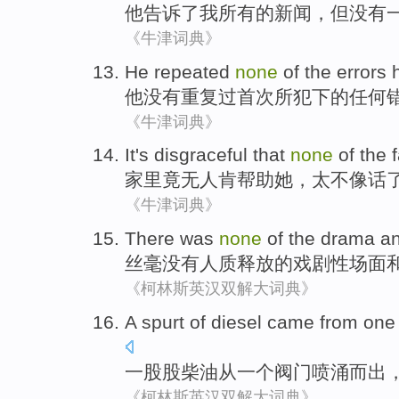
他
告诉了
我
所有
的
新闻
，
但
没有
《牛津词典》
He
repeated
none
of the
errors
h
他
没有
重复过
首次
所犯下
的
任何
《牛津词典》
It's disgraceful
that
none
of the
家里
竟
无人
肯帮助她，
太
不像话
《牛津词典》
There was
none
of
the
drama
a
丝毫
没有
人质
释放
的
戏剧性场面
《柯林斯英汉双解大词典》
A
spurt
of
diesel
came
from
one
一股股
柴油
从
一
个
阀门
喷涌而出
《柯林斯英汉双解大词典》