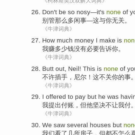
《柯林斯英汉双解大词典》
Don't
be so nosy
—
it
's
none
of
y
别管
那么
多闲事—
这
与
你
无关。
《牛津词典》
How much
money
I
make
is
non
我
赚
多少
钱
没有
必要告诉你。
《牛津词典》
Butt out
,
Neil
!
This
is
none
of
yo
不许
插手
，
尼尔
！
这
不关
你
的
事
《牛津词典》
I
offered
to pay
but
he
was havi
我
提出付账
，
但
他
坚决
不让我付
《牛津词典》
We
saw
several
houses
but
non
我们
看了
几
所房子
，
但
都
不
怎么