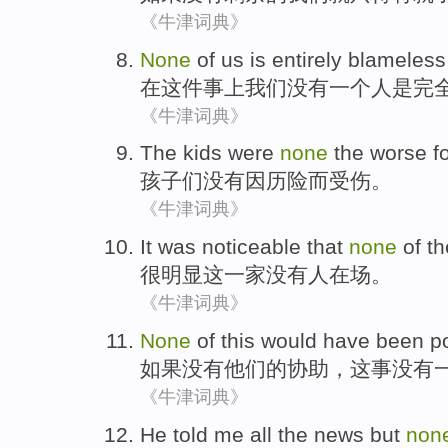
《牛津词典》
None
of
us
is
entirely
blameless
在
这件
事
上
我们
没有
一个人
是
完
《牛津词典》
The kids
were
none
the worse
f
孩子
们
没有
因
历险而受伤。
《牛津词典》
It was noticeable
that
none
of th
很
明显
这
一家没有
人在场。
《牛津词典》
None
of
this
would
have been po
如果
没有
他们的
协助
，
这
事没有
《牛津词典》
He
told
me
all
the
news
but
non