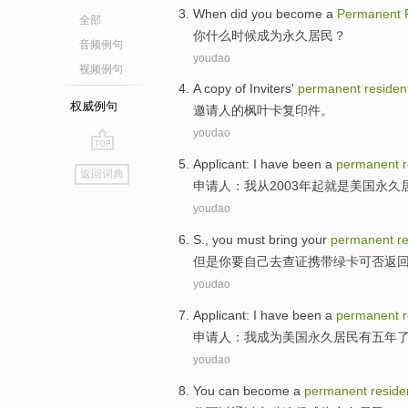
When
did
you
become a
Permanent
全部
你
什么
时候
成为
永久
居民？
音频例句
youdao
视频例句
A copy
of Inviters'
permanent
residen
权威例句
邀请人
的枫叶卡复印件。
youdao
go
Applicant
:
I
have been a
permanent
返回词典
top
申请人
：
我
从
2003年起就是美国
永久
youdao
S
.,
you
must
bring
your
permanent
r
但是
你
要
自己
去查证
携带
绿卡
可否返
youdao
Applicant
:
I
have
been a
permanent
申请人
：
我
成为
美国永久
居民
有五
年
youdao
You
can
become a
permanent
reside