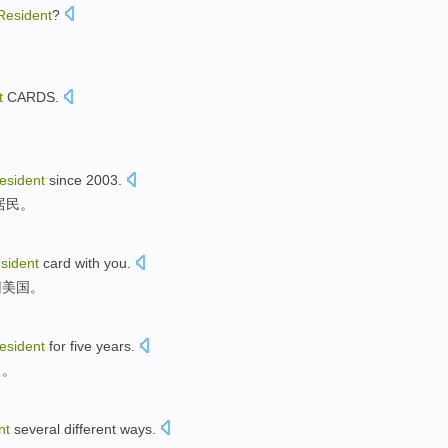
Resident
?
t
CARDS.
resident
since
2003.
居民
。
esident
card
with you.
回
美国
。
resident
for
five
years
.
了
。
nt
several different
ways
.