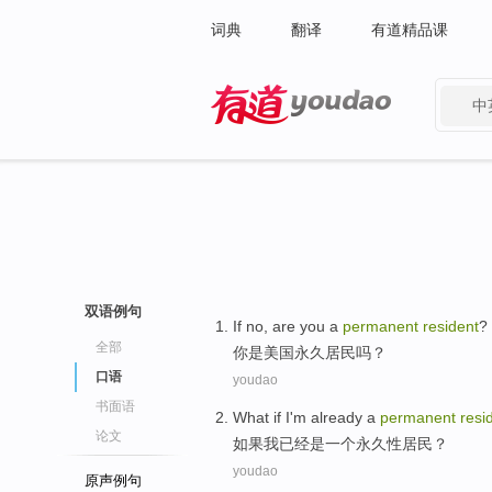
词典
翻译
有道精品课
中
有道 - 网易旗下搜索
双语例句
If no,
are
you
a
permanent
resident
?
全部
你
是
美国
永久
居民
吗？
口语
youdao
书面语
What if
I'm
already
a
permanent
resi
论文
如果
我
已经
是
一个
永久性
居民
？
youdao
原声例句