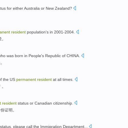
tus for either Australia
or
New Zealand
?
anent
resident
population's
in 2001-2004.
径。
who
was born
in
People's Republic
of
CHINA
.
民
。
f the
US
permanent
resident
at
all times
.
产
。
t
resident
status
or
Canadian
citizenship
.
身份证明
。
status
,
please
call
the Immigration
Department...