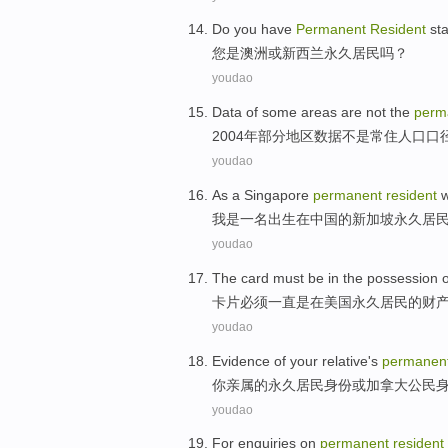
Do
you
have
Permanent
Resident
sta
您
是澳洲
或
新西兰
永久
居民
吗？
youdao
Data
of
some
areas
are not
the
perm
2004年
部分
地区
数据
不是
常住
人口
口
youdao
As
a
Singapore
permanent
resident
我
是
一名
出生
在
中国
的
新加坡
永久
居
youdao
The card
must be
in
the
possession
o
卡片
必须
一直
是
在
美国
永久
居民
的
财
youdao
Evidence of
your
relative
's
permanen
你
亲属
的
永久
居民
身份
或
加拿大
公民
youdao
For enquiries
on
permanent
resident