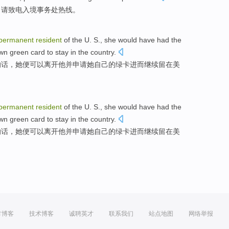
，
请
致电入境事务处热线。
permanent
resident
of the
U.
S.,
she
would have had
the
wn
green
card
to stay
in the
country
.
的话，
她
便
可以
离开
他
并
申请
她
自己的
绿卡
进而
继续
留在美
permanent
resident
of the
U.
S.,
she
would have had
the
wn
green
card
to stay
in the
country
.
的话，
她
便
可以
离开
他
并
申请
她
自己的
绿卡
进而
继续
留在美
方博客
技术博客
诚聘英才
联系我们
站点地图
网络举报