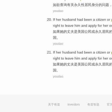
如
欲
查询有关
永久性
居民
身分
的问题
youdao
If
her
husband had
been
a
citizen
or
right
to
leave
him
and
apply for
her
o
如果
她
的
丈夫
是
美国
公民
或
永久
居民
国。
youdao
If
her
husband had
been
a
citizen
or
right
to
leave
him
and
apply for
her
o
如果
她
的
丈夫
是
美国
公民
或
永久
居民
国。
youdao
关于有道
Investors
有道智选
官