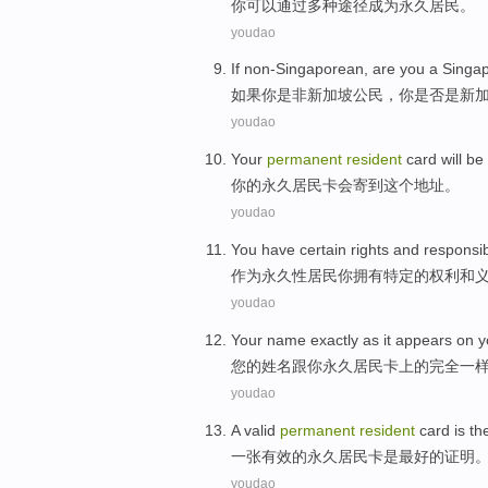
你
可以
通过
多种
途径
成为
永久
居民
。
youdao
If
non-Singaporean
, are
you
a
Singa
如果
你
是非
新加坡
公民，你是否是新
youdao
Your
permanent
resident
card
will be
你
的
永久
居民
卡
会
寄
到
这个
地址
。
youdao
You
have
certain
rights
and
responsibi
作为
永久性
居民
你
拥有
特定
的
权利
和
youdao
Your
name
exactly
as
it appears
on
y
您
的
姓名
跟
你
永久
居民
卡
上
的
完全
一
youdao
A valid
permanent
resident
card
is
th
一张
有效的
永久
居民
卡
是
最
好的证明
youdao