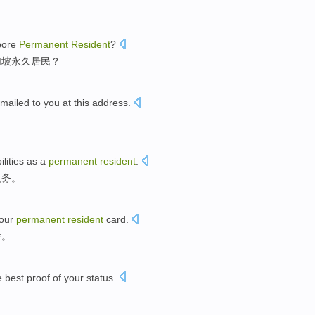
pore
Permanent
Resident
?
加坡
永久
居民
？
mailed to you
at
this
address
.
lities
as a
permanent
resident
.
义务
。
our
permanent
resident
card
.
样
。
e best
proof
of your status.
。