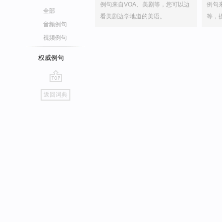
例句来自VOA、美剧等，您可以边
例句
全部
看美剧边学地道的美语。
等，
音频例句
视频例句
权威例句
go
返回词典
top