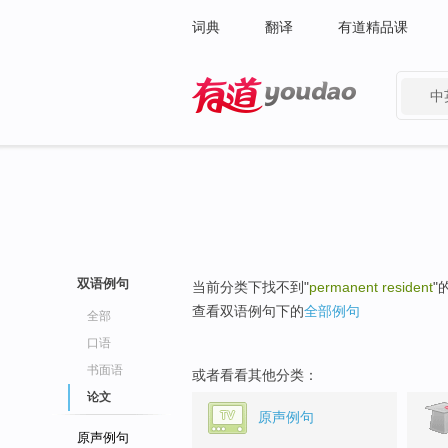
词典
翻译
有道精品课
中
有道 - 网易旗下搜索
双语例句
当前分类下找不到"
permanent resident
"
查看双语例句下的
全部例句
全部
口语
书面语
或者看看其他分类：
论文
原声例句
原声例句