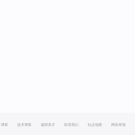
方博客
技术博客
诚聘英才
联系我们
站点地图
网络举报