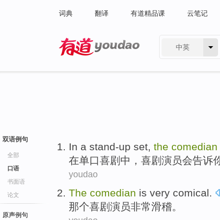
词典
翻译
有道精品课
云笔记
中英
有道 - 网易旗下搜索
双语例句
In
a stand-up
set,
the
comedian
全部
在
单口
喜剧中，
喜剧
演员
会
告诉
口语
youdao
书面语
The
comedian
is very
comical
.
论文
那个
喜剧演员
非常
滑稽。
原声例句