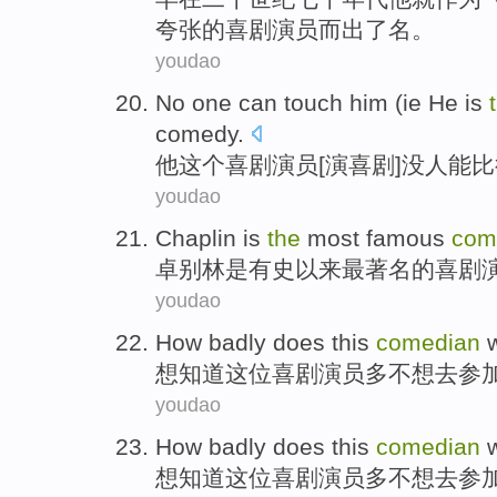
夸张的
喜剧
演员而出了名。
youdao
No
one
can
touch him (ie
He
is
comedy
.
他
这个
喜剧
演员[
演
喜剧]
没
人
能
比
youdao
Chaplin
is
the
most
famous
com
卓别林
是
有史以来
最
著名
的
喜剧
youdao
How
badly does
this
comedian
想
知道
这位
喜剧演员多不想
去
参
youdao
How
badly does
this
comedian
想
知道
这位
喜剧演员多不想
去
参