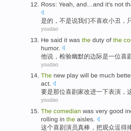
Ross:
Yeah
, and…and it's
not
th
是的
，
不是
说
我们
不
喜欢
小丑
，
youdao
He
said
it
was
the
duty
of
the
co
humor
.
他
说
，
检验
幽默
的
边际
是
一位
喜
youdao
The
new
play
will be
much bette
act
.
要是
那位
喜剧家改进一下表演，
youdao
The
comedian
was very
good
in
rolling in
the
aisles
.
这个
喜剧演员
真
棒
，
把
观众
逗得