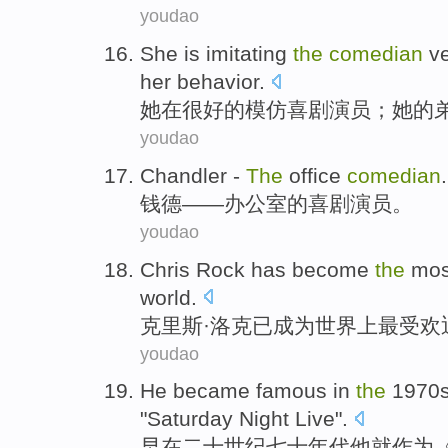
youdao
She
is
imitating
the
comedian
v
her
behavior
.
她
在
很
好的
模仿
喜剧演员
；
她
的
youdao
Chandler
-
The
office
comedian
.
钱德
——
办公室
的
喜剧演员
。
youdao
Chris
Rock
has
become
the
mos
world
.
克里斯·
洛克
已
成为
世界
上
最
受欢
youdao
He
became
famous
in
the
1970
"
Saturday
Night
Live
".
早
在
二十世纪七十
年代
他
就
作为