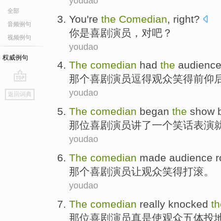
youdao
全部
You
're
the
Comedian
, right?
音频例句
你
是
喜剧演员
，对吧？
视频例句
youdao
权威例句
The
comedian
had
the
audienc
那个
喜剧演员逗得观众笑得前仰
go
youdao
返回词典
top
The
comedian
began
the
show
那位
喜剧演员
讲了
一个
笑话
表演
youdao
The
comedian
made
audience
r
那个
喜剧演员
让
观众
笑得打滚。
youdao
The
comedian
really
knocked
th
那位
喜剧演员
真是
使
观众
五体投