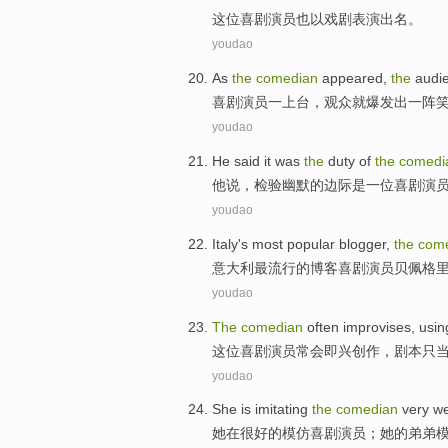
这位
喜剧演员
也
以戏剧表演出名。
youdao
As
the
comedian
appeared,
the
audi
喜剧
演员一上台，
观众
就爆发出一阵
youdao
He
said
it
was
the
duty
of
the
comedi
他
说
，
检验
幽默
的
边际
是
一位
喜剧
演
youdao
Italy
's most
popular
blogger
,
the
com
意大利
最
流行
的
博客
喜剧演员
贝佩
格
youdao
The
comedian
often
improvises
,
usi
这位
喜剧演员
常会
即兴创作
，
剧本
只
youdao
She
is
imitating
the
comedian
very
we
她
在
很
好的
模仿
喜剧演员
；
她
的
弟弟