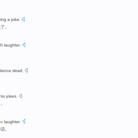
ling
a
joke
.
始
了
。
ith laughter
.
ience
dead
.
his
jokes
.
了。
he
laughter
.
句话。