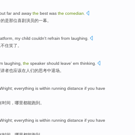
but
far and away
the
best
was
the
comedian
.
好
的
是
那位
喜剧演员的一幕。
atform,
my
child
couldn't refrain from
laughing
.
忍不住
笑了
。
m
laughing
,
the
speaker
should
leave' em
thinking
.
演讲者
也
应该
在人们的
思考
中退场。
Wright
;
everything is
within
running
distance
if
you
have
有
时间，哪里
都
能
跑
到。
Wright
;
everything is
within
running
distance
if
you
have
有
时间，哪里
都
能
跑
到。