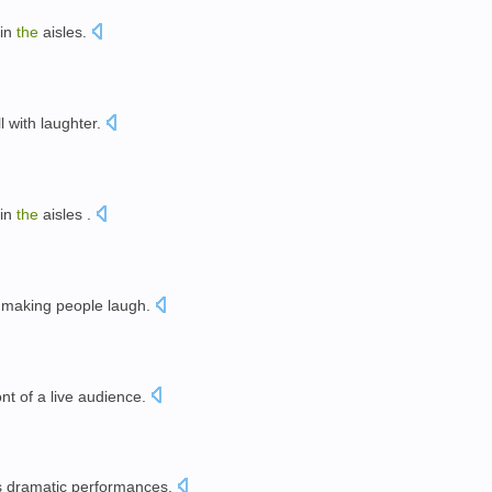
 in
the
aisles
.
。
ll with laughter
.
 in
the
aisles
.
。
 making
people laugh
.
ont of a
live
audience
.
s
dramatic
performances
.