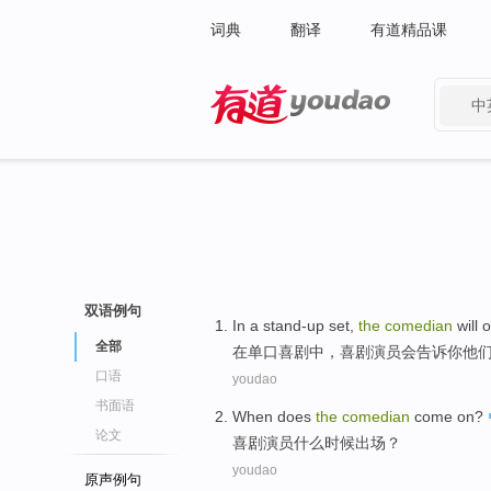
词典
翻译
有道精品课
中
有道 - 网易旗下搜索
双语例句
In
a stand-up
set,
the
comedian
will 
全部
在
单口
喜剧中，
喜剧
演员
会
告诉
你
他
口语
youdao
书面语
When
does
the
comedian
come on?
论文
喜剧
演员
什么
时候
出场？
youdao
原声例句