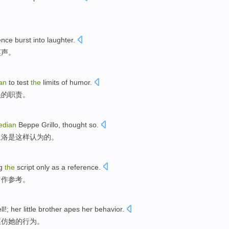
ence
burst
into
laughter
.
笑声。
an
to
test
the
limits
of
humor
.
员
的
职责
。
edian
Beppe
Grillo
,
thought
so.
里洛是这样
认为
的。
ng
the
script
only
as a
reference
.
当作
参考。
ll
!;
her
little brother
apes
her
behavior
.
模仿
她的
行为
。