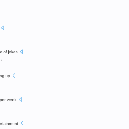
ue
of
jokes
.
白
。
ing up
.
。
per week
.
ertainment
.