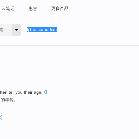
云笔记
惠惠
更多产品
英
often
tell
you
their
age
.
们
的
年龄
。