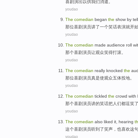
喜剧
演出以
供
我们
消遣。
youdao
The
comedian
began
the
show
by
tel
那位
喜剧演员
讲了
一个
笑话
表演
就开
youdao
The
comedian
made
audience
roll w
那个
喜剧演员
让
观众
笑得打滚。
youdao
The
comedian
really
knocked
the
aud
那位
喜剧演员
真是
使
观众
五体投地。
youdao
The
comedian
tickled
the
crowd
with 
那个
喜剧演员讲的笑话把
人们
都逗笑
youdao
The
comedian
also
liked
it
,
hearing
t
这个
喜剧演员
听到
了
笑声
，
也
喜欢
这
youdao