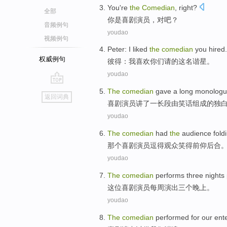
You
're
the
Comedian
, right?
全部
你
是
喜剧演员
，对吧？
音频例句
youdao
视频例句
Peter
:
I
liked
the
comedian
you
hired
.
权威例句
彼得
：
我
喜欢
你们
请
的这
名谐星
。
youdao
go
The
comedian
gave
a
long
monolog
返回词典
top
喜剧
演员
讲了
一
长
段由笑话组成的
独
youdao
The
comedian
had
the
audience
fold
那个
喜剧演员逗得观众笑得前仰后合
youdao
The
comedian
performs
three
nights
这位
喜剧演员每周
演出
三个
晚上
。
youdao
The
comedian
performed
for
our
ent