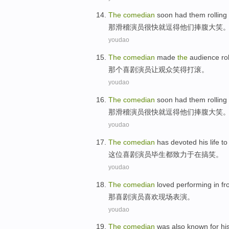
The
comedian
soon
had
them
rolling
那
滑稽演员
很快就
逗得
他们
捧腹
大笑
youdao
The
comedian
made
the
audience
ro
那个
喜剧演员
让
观众
笑得打滚。
youdao
The
comedian
soon
had
them
rolling
那
滑稽演员
很快就
逗得
他们
捧腹
大笑
youdao
The
comedian
has devoted his life
to
这位
喜剧演员
毕生
都致力于在搞笑。
youdao
The
comedian
loved
performing in fr
那
喜剧演员
喜欢
现场
表演
。
youdao
The
comedian
was
also
known for hi