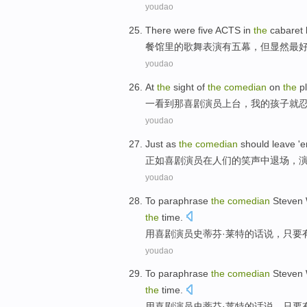
youdao
There were
five
ACTS
in
the
cabaret
餐馆
里
的
歌舞表演
有
五
幕
，
但
显然
最
youdao
At
the
sight
of
the
comedian
on
the
pl
一看到
那
喜剧演员上台
，
我
的
孩子
就
youdao
Just as
the
comedian
should leave '
e
正如
喜剧演员
在人们的
笑声
中
退场
，
youdao
To paraphrase
the
comedian
Steven
the
time
.
用
喜剧演员
史蒂芬
·
莱特
的话说，
只要
youdao
To paraphrase
the
comedian
Steven
the
time
.
用
喜剧演员
史蒂芬
·
莱特
的话说，
只要