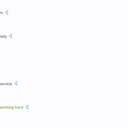
em.
。
tely
.
service
.
working
hard
.