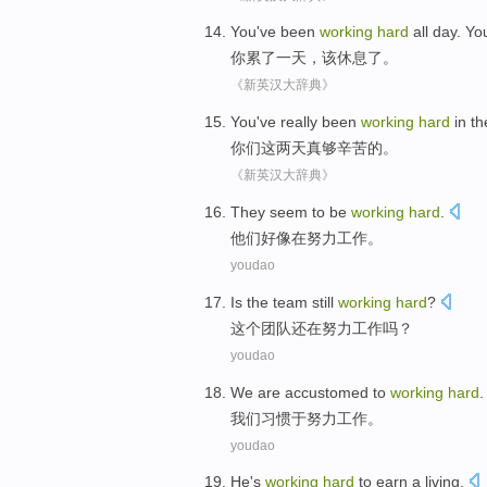
You
've been
working
hard
all
day
.
Yo
你
累
了
一天
，
该
休息了。
《新英汉大辞典》
You
've really
been
working
hard
in th
你们
这
两天真
够
辛苦的。
《新英汉大辞典》
They
seem to
be
working
hard
.
他们
好像
在
努力
工作。
youdao
Is
the
team
still
working
hard
?
这个
团队
还
在
努力
工作吗？
youdao
We
are accustomed to
working
hard
.
我们
习惯于
努力
工作。
youdao
He
's
working
hard
to earn a living
.