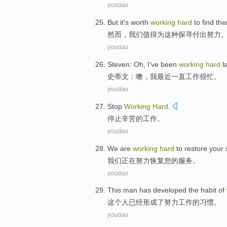
youdao
But
it
's
worth
working
hard
to
find th
然而
，
我们
值得
为
这种探寻付出
努力
youdao
Steven
:
Oh
,
I
've been
working
hard
la
史蒂文
：
噢
，
我
最近
一直
工作
很忙。
youdao
Stop
Working
Hard
.
停止
辛苦
的工作。
youdao
We
are
working
hard
to
restore
your
我们
正在
努力
恢复
您
的服务。
youdao
This
man
has
developed
the
habit
of
这个
人
已经
形成
了努力工作
的
习惯
。
youdao