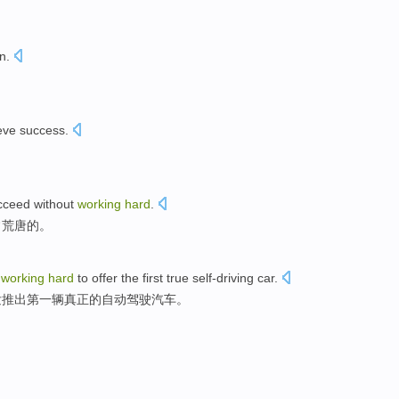
in
.
eve success
.
cceed
without
working
hard
.
常荒唐
的。
e
working
hard
to
offer
the first
true
self-driving
car
.
发推出
第一
辆
真正
的自动
驾驶
汽车。