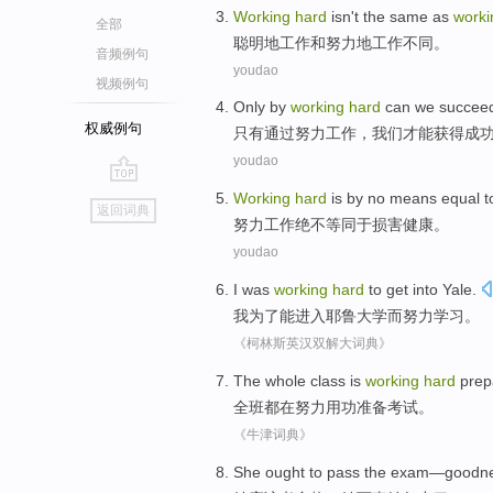
Working
hard
isn't the
same
as
worki
全部
聪明地
工作
和
努力地
工作
不同
。
音频例句
youdao
视频例句
Only
by
working
hard
can
we
succee
权威例句
只有
通过
努力
工作，
我们
才能
获得成
youdao
go
Working
hard
is
by no means
equal
t
返回词典
top
努力
工作
绝不
等同于
损害
健康
。
youdao
I
was
working
hard
to
get into
Yale
.
我
为了
能
进入耶鲁大学
而
努力学习。
《柯林斯英汉双解大词典》
The whole class
is
working
hard
prep
全班
都
在
努力
用功
准备
考试
。
《牛津词典》
She
ought to
pass the
exam
—goodne