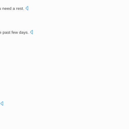
u need
a rest.
e
past few days
.