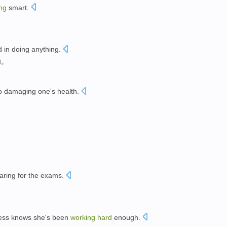
ng
smart
.
d
in doing anything.
功
。
o
damaging
one's
health
.
aring for
the exams
.
ss knows she's
been
working
hard
enough
.