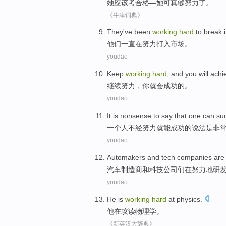
她
应该
考合格
—她可真
够
努力
了
。
《牛津词典》
They
've been
working
hard
to
break 
他们
一直
在
努力
打入
市场。
youdao
Keep
working
hard
, and
you
will
achi
继续
努力
，
你
就会
成功
的。
youdao
It
is
nonsense
to
say that
one
can su
一个人
不
经努力就
能
成功的
说法
是
非
youdao
Automakers
and
tech
companies
ar
汽车制造商
和
科技
公司
们在
努力
地
研
youdao
He
is
working
hard
at physics
.
他
在
攻读物理学。
《新英汉大辞典》