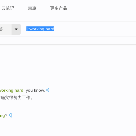
云笔记
惠惠
更多产品
英
working
hard
,
you
know
.
在确实
很
努力
工作。
ing
?