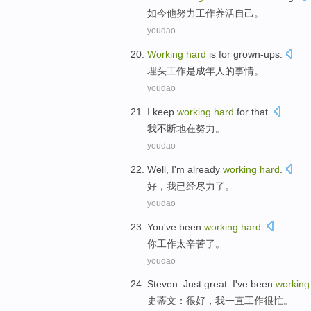
如今
他
努力
工作
养活
自己。
youdao
Working
hard
is
for grown-ups
.
埋头工作
是
成年人
的事情。
youdao
I
keep
working
hard
for
that.
我
不断地
在
努力
。
youdao
Well
,
I'm
already
working
hard
.
好
，
我
已经
尽力
了。
youdao
You
've been
working
hard
.
你
工作
太辛苦了。
youdao
Steven
:
Just great
.
I
've been
working
史蒂文
：
很
好，
我
一直
工作
很忙。