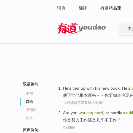
词典
翻译
有道精品课
中
有道 - 网易旗下搜索
双语例句
He
's
tied up with
his
new book
.
He
's
全部
他正
忙
他
那本
新书
－－
你
要知道
他
现
口语
《柯林斯英汉双解大词典》
书面语
Are
you
working
hard
,
or
hardly
work
论文
你
是
努力
工作
还是
几乎不
工作？
youdao
原声例句