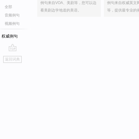
例句来自VOA、美剧等，您可以边
例句来自权威英文
全部
看美剧边学地道的美语。
等，提供最专业的
音频例句
视频例句
权威例句
go
返回词典
top