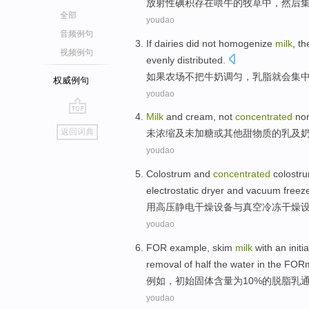
放射性
碘积存
在
喂
牛
的
牧草
中，
然后
全部
youdao
音频例句
If
dairies
did not
homogenize
milk
,
th
视频例句
evenly
distributed
.
如果
农场
不
把
牛奶
调匀
，
乳脂
就
会
集
权威例句
youdao
Milk
and
cream
,
not
concentrated
nor
go
返回词典
未
浓缩
及未
加
糖
或
其他
甜
物质的
乳
及
top
youdao
Colostrum
and
concentrated
colostr
electrostatic
dryer
and
vacuum
freez
用
高压
静电
干燥
设备
与
真空
冷冻
干燥
youdao
FOR example
,
skim
milk
with
an initia
removal
of half
the
water
in
the
FOR
例如
，
初始
固体
含量
为10%
的
脱脂
乳
youdao