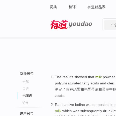
词典
翻译
有道精品课
中
有道 - 网易旗下搜索
双语例句
The results
showed that
milk
powder
全部
polyunsaturated
fatty acids and
oleic
口语
测定
了各种鸡蛋
和
鸭蛋
蛋清和蛋黄
中
书面语
youdao
论文
Radioactive
iodine
was deposited
in
milk
which
was
subsequently
drunk
b
原声例句