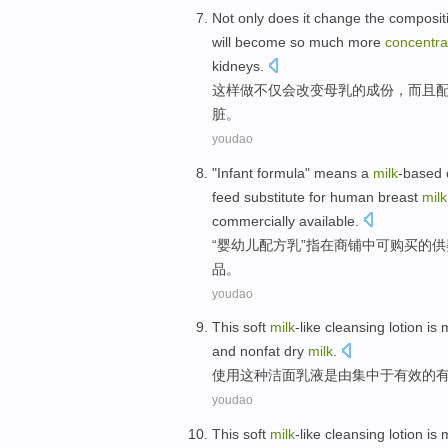
Not only
does
it
change
the
composit
will become so much more
concentra
kidneys
.
这样
做
不仅
会
改变
母乳
的
成份
，
而且
脏。
youdao
"
Infant
formula
"
means a
milk
-based
feed
substitute for
human
breast
milk
commercially
available
.
“
婴幼儿
配方
乳
”
指
在商铺中
可购买
的
供
品
。
youdao
This
soft
milk
-like
cleansing lotion
is
and
nonfat dry
milk
.
使用这种
洁面
乳液
是
由
集中
于有效
的
youdao
This
soft
milk
-like
cleansing lotion
is