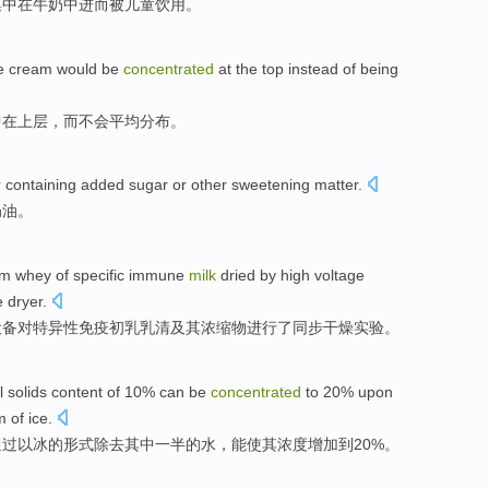
集中
在
牛奶
中进而
被
儿童
饮用
。
e cream
would be
concentrated
at
the top
instead
of
being
中
在
上层
，
而
不会
平均分布。
 containing
added
sugar
or
other
sweetening
matter
.
奶油
。
um
whey
of
specific
immune
milk
dried
by
high voltage
e
dryer.
设备
对
特异性
免疫
初乳
乳清
及其
浓缩
物进行了同步干燥实验。
l
solids
content
of 10%
can be
concentrated
to
20%
upon
m
of
ice
.
通过以
冰的
形式
除去
其中
一半
的
水
，
能
使其浓度增加
到
20%。