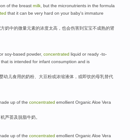
ion
of
the
breast
milk
,
but
the
micronutrients
in the
formula
ted
that it can be very hard on
your baby
's
immature
配方
奶中的
微量
元素
的
浓度太高，也会伤害到
宝宝
不成熟
的
肾
or
soy-based
powder
,
concentrated
liquid
or ready -to-
that
is
intended for
infant
consumption
and is
婴幼儿
食用
的
奶粉
、大豆粉
或
浓缩
液体
，或
即
饮的
母乳
替代
made up
of the
concentrated
emollient
Organic
Aloe Vera
有机
芦荟
及
脱脂
牛奶。
made up
of the
concentrated
emollient
Organic
Aloe Vera