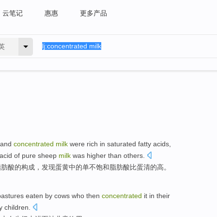
云笔记
惠惠
更多产品
英
and
concentrated
milk
were
rich
in
saturated
fatty
acids,
acid
of
pure sheep
milk
was
higher
than
others.
脂肪酸
的构成，
发现
蛋黄中的单不
饱和
脂肪酸
比
蛋清
的
高
。
pastures
eaten by
cows
who
then
concentrated
it
in
their
y
children
.