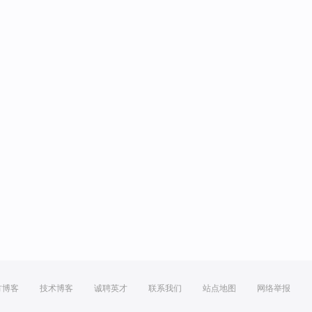
方博客
技术博客
诚聘英才
联系我们
站点地图
网络举报