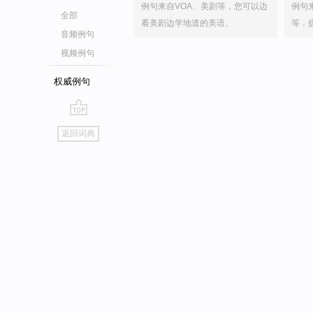
例句来自VOA、美剧等，您可以边
例句
全部
看美剧边学地道的美语。
等，
音频例句
视频例句
权威例句
go
返回词典
top