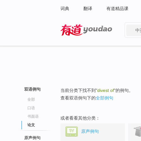
词典
翻译
有道精品课
中
有道 - 网易旗下搜索
双语例句
当前分类下找不到"
divest of
"的例句。
查看双语例句下的
全部例句
全部
口语
书面语
或者看看其他分类：
论文
原声例句
原声例句