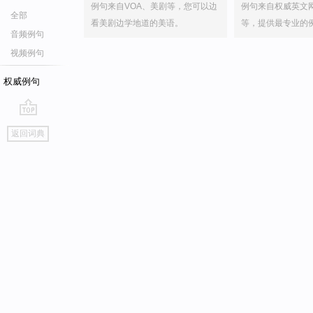
例句来自VOA、美剧等，您可以边
例句来自权威英文
全部
看美剧边学地道的美语。
等，提供最专业的
音频例句
视频例句
权威例句
go
返回词典
top