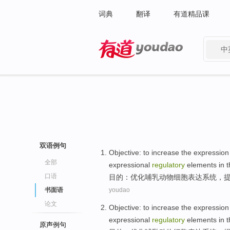
词典
翻译
有道精品课
中
有道 - 网易旗下搜索
双语例句
Objective
: to
increase
the
expression
全部
expressional
regulatory
elements in t
口语
目的
：
优化
哺乳动物细胞
表达
系统，
书面语
youdao
论文
Objective
: to
increase
the
expression
expressional
regulatory
elements in t
原声例句