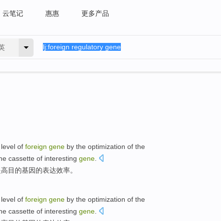
云笔记
惠惠
更多产品
英
level of
foreign
gene
by the
optimization
of
the
he cassette of interesting
gene
.
提高
目的
基因
的
表达
效率。
level of
foreign
gene
by the
optimization
of
the
he cassette of interesting
gene
.