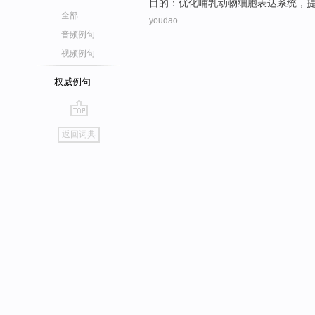
目的
：
优化
哺乳动物细胞
表达
系统，
全部
youdao
音频例句
视频例句
权威例句
go
返回词典
top