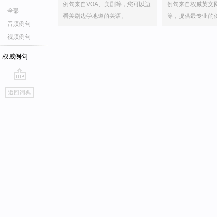
例句来自VOA、美剧等，您可以边
例句来自权威英文
全部
看美剧边学地道的美语。
等，提供最专业的
音频例句
视频例句
权威例句
go
返回词典
top