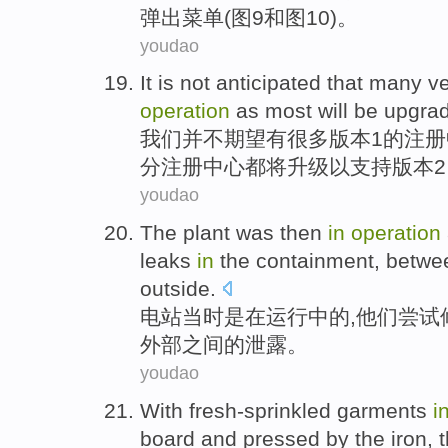
弹出
菜单
(
图
9
和图
10
)。
youdao
It
is not
anticipated
that many
ve
operation
as
most
will
be upgra
我们
并不
期望
有
很多
版本
1
的
注册
分
注册中心都将
升级
以
支持
版本
youdao
The plant
was
then
in
operation
leaks
in
the
containment
,
betwe
outside
.
电站
当时是
在
运行
中的
,
他们
尝试
外部
之间
的泄露。
youdao
With fresh-sprinkled
garments
i
board
and pressed
by
the
iron
,