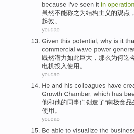
because
I
've
seen
it
in
operatio
虽然
不能
称之为
结构主义的
观点
起效。
youdao
Given
this
potential
,
why is
it th
commercial wave-power
generat
既然
潜力
如此
巨大，那么
为何
迄
电机投入使用。
youdao
He
and
his
colleagues
have
cre
Growth
Chamber, which
has be
他
和
他
的
同事
们
创造
了“
南极
食品
使用。
youdao
Be able to
visualize
the
busines