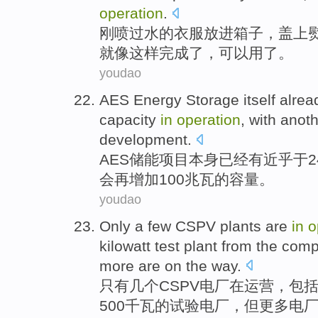
operation
.
刚
喷
过水的
衣服
放进
箱子
，
盖
上
就
像这样
完成
了，可以用了。
youdao
AES
Energy Storage
itself
alrea
capacity
in
operation
, with
anoth
development.
AES
储能
项目
本身
已经
有近乎于
2
会
再
增加100兆瓦的容量。
youdao
Only
a
few
CSPV
plants
are
in
o
kilowatt
test
plant from the
comp
more
are
on the way.
只有
几个
CSPV
电厂
在
运营
，
包
500
千瓦
的
试验
电厂，
但
更多
电