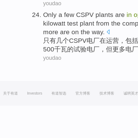
youdao
Only
a
few
CSPV
plants
are
in
o
kilowatt
test
plant from the
comp
more
are
on the way.
只有
几个
CSPV
电厂
在
运营
，
包
500
千瓦
的
试验
电厂，
但
更多
电
youdao
关于有道
Investors
有道智选
官方博客
技术博客
诚聘英