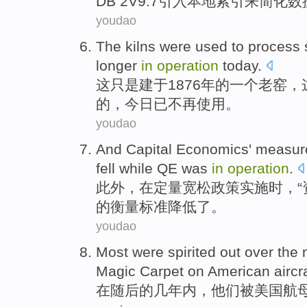
DB 2
V9.7
引入
本地
索引
来
简化
数
youdao
The
kilns
were
used to
process
longer
in
operation
today
.
这
只是建于1876年的一个老窑，
的，
今日
已
不再
使用。
youdao
And
Capital
Economics
'
measur
fell
while
QE
was
in
operation
.
此外，
在
定量
宽松
政策
实施
时
，“
的
衡量
标准
降低了
。
youdao
Most were
spirited
out
over
the
Magic
Carpet
on
American
aircr
在
随后
的
几
年内
，
他们
被
美国
航