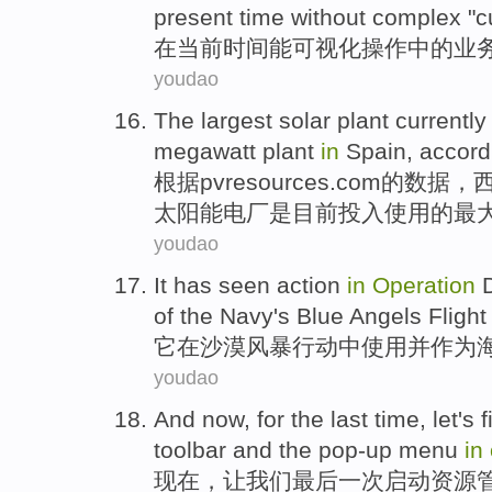
present
time
without
complex
"
c
在
当前
时间
能
可视化
操作
中的
业
youdao
The largest
solar
plant
currently
megawatt
plant
in
Spain,
accord
根据
pvresources.com的数据，
太阳能
电厂
是
目前
投入
使用
的
最
youdao
It
has seen
action
in
Operation
of
the
Navy
's Blue
Angels
Flight
它
在
沙漠
风暴
行动
中
使用
并
作为
youdao
And now
, for
the last
time
,
let
's
f
toolbar
and
the pop-up
menu
in
现在
，
让
我们
最后
一
次
启动
资源