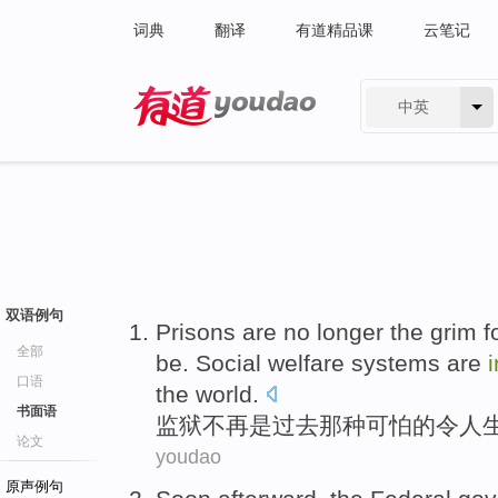
词典
翻译
有道精品课
云笔记
中英
有道 - 网易旗下搜索
双语例句
Prisons
are
no longer
the
grim
f
全部
be. Social welfare systems
are
口语
the world.
书面语
监狱
不再
是
过去
那种
可怕
的
令人
论文
youdao
原声例句