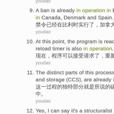
youdao
A ban
is already
in
operation
in
in
Canada
,
Denmark
and
Spain
.
禁令
已经
在
比利时实行
了，
加拿
youdao
At this point
, the
program is
read
reload
timer
is also
in
operation
.
现在
，
程序
可以
接受
请求
了，重
youdao
The
distinct
parts
of
this
proces
and storage
(
CCS
),
are already
这一
过程
的
独特
部分
就是
所说
的
中。
youdao
Yes
,
I can
say it's a structuralist