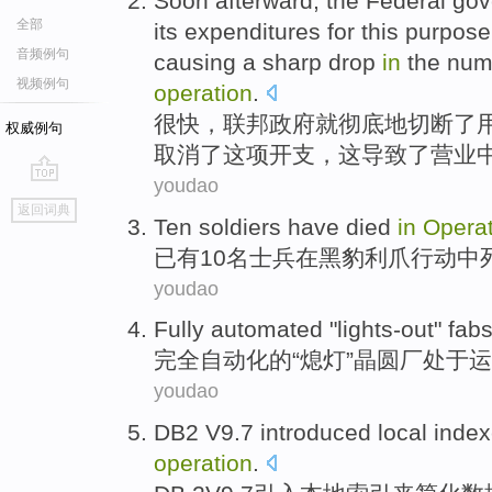
Soon afterward
,
the Federal
gov
全部
its
expenditures
for
this
purpose
音频例句
causing
a
sharp
drop
in
the
num
视频例句
operation
.
很快
，
联邦
政府
就彻底地
切断
了
权威例句
取消了这项
开支，
这导致
了
营业
youdao
go
返回词典
top
Ten
soldiers
have
died
in
Operat
已有10
名士兵
在
黑豹
利爪
行动
中
youdao
Fully
automated
"
lights-out
"
fab
完全
自动化
的“
熄灯
”
晶圆厂
处于运
youdao
DB2
V9.7
introduced
local
inde
operation
.