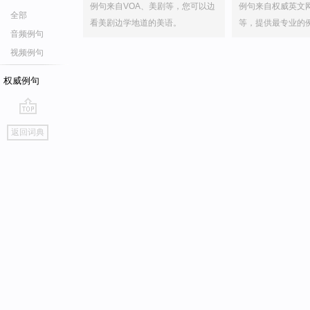
例句来自VOA、美剧等，您可以边
例句来自权威英文
全部
看美剧边学地道的美语。
等，提供最专业的
音频例句
视频例句
权威例句
go
返回词典
top