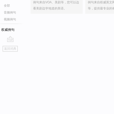
例句来自VOA、美剧等，您可以边
例句来自权威英文
全部
看美剧边学地道的美语。
等，提供最专业的
音频例句
视频例句
权威例句
go
返回词典
top